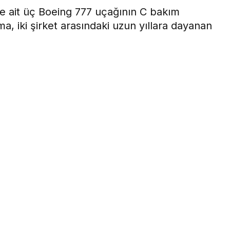
'e ait üç Boeing 777 uçağının C bakım
a, iki şirket arasındaki uzun yıllara dayanan
1dk, 22s