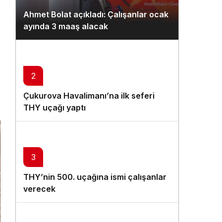
Gündüz Modu
Ahmet Bolat açıkladı: Çalışanlar ocak
Gündüz modunu seçin.
ayında 3 maaş alacak
Gece Modu
Gece modunu seçin.
2
Sistem Modu
Çukurova Havalimanı’na ilk seferi
n
Sistem modunu seçin.
THY uçağı yaptı
3
THY’nin 500. uçağına ismi çalışanlar
verecek