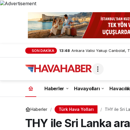
13:48
Ankara Valisi Yakup Canbolat, T
SON DAKİKA
Haberler
Havayolları
Havacılık
Türk Hava Yolları
Haberler
THY ile Sri L
THY ile Sri Lanka aras