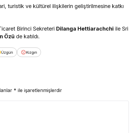
, turistik ve kültürel ilişkilerin geliştirilmesine katkı
caret Birinci Sekreteri
Dilanga Hettiarachchi
ile Sri
ın Özü
de katıldı.
Üzgün
Kızgın
lanlar
*
ile işaretlenmişlerdir