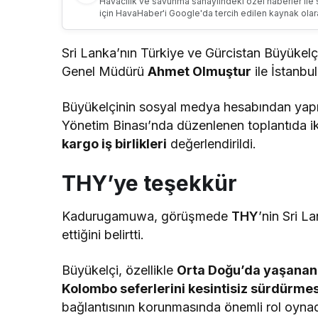
Havacılık ve savunma sanayiindeki özel haberler ile 
için HavaHaber'i Google'da tercih edilen kaynak olar
Sri Lanka’nın Türkiye ve Gürcistan Büyükelç
Genel Müdürü
Ahmet Olmuştur
ile İstanbu
Büyükelçinin sosyal medya hesabından yapı
Yönetim Binası’nda düzenlenen toplantıda ik
kargo iş birlikleri
değerlendirildi.
THY’ye teşekkür
Kadurugamuwa, görüşmede
THY
’nin Sri L
ettiğini belirtti.
Büyükelçi, özellikle
Orta Doğu’da yaşanan 
Kolombo seferlerini kesintisiz sürdürmes
bağlantısının korunmasında önemli rol oynadı