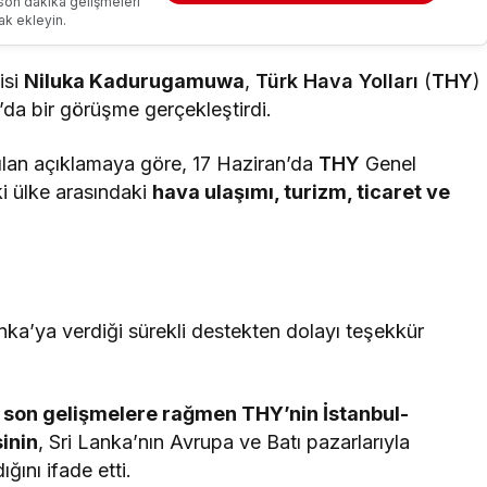
son dakika gelişmeleri
ak ekleyin.
isi
Niluka Kadurugamuwa
,
Türk Hava Yolları
(
THY
)
l’da bir görüşme gerçekleştirdi.
lan açıklamaya göre, 17 Haziran’da
THY
Genel
i ülke arasındaki
hava ulaşımı, turizm, ticaret ve
anka’ya verdiği sürekli destekten dolayı teşekkür
son gelişmelere rağmen THY’nin İstanbul-
inin
, Sri Lanka’nın Avrupa ve Batı pazarlarıyla
ğını ifade etti.