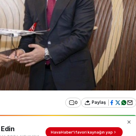
Paylaş
0
 Edin
HavaHaber'i favori kaynağın yap