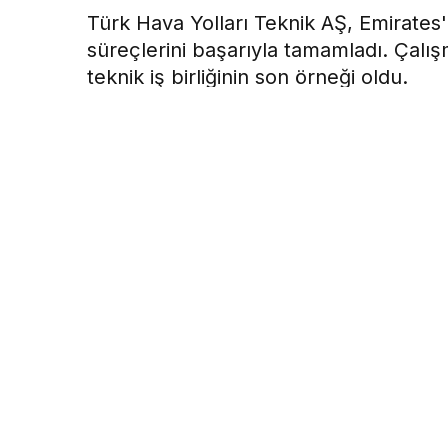
Türk Hava Yolları Teknik AŞ, Emirates
süreçlerini başarıyla tamamladı. Çalışm
teknik iş birliğinin son örneği oldu.
Hava Haber
tarafından yayınlandı
16 Haziran 2026, 15:49
yayınlandı