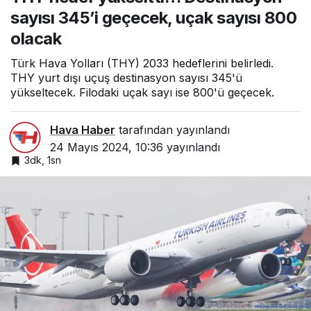
345’i geçecek,
sayısı 345’i geçecek, uçak sayısı 800
uçak sayısı 800
olacak
olacak
Türk Hava Yolları (THY) 2033 hedeflerini belirledi.
THY yurt dışı uçuş destinasyon sayısı 345'ü
yükseltecek. Filodaki uçak sayı ise 800'ü geçecek.
Hava Haber
tarafından yayınlandı
24 Mayıs 2024, 10:36
yayınlandı
3dk, 1sn