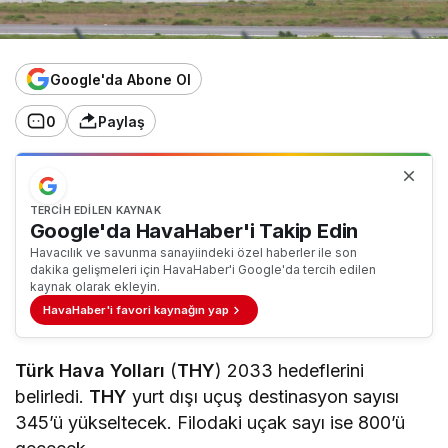
Google'da Abone Ol
0
Paylaş
TERCIH EDILEN KAYNAK
Google'da HavaHaber'i Takip Edin
Havacılık ve savunma sanayiindeki özel haberler ile son
dakika gelişmeleri için HavaHaber'i Google'da tercih edilen
kaynak olarak ekleyin.
HavaHaber'i favori kaynağın yap
Türk Hava Yolları
(
THY
) 2033 hedeflerini
belirledi.
THY
yurt dışı uçuş destinasyon sayısı
345’ü yükseltecek. Filodaki uçak sayı ise 800’ü