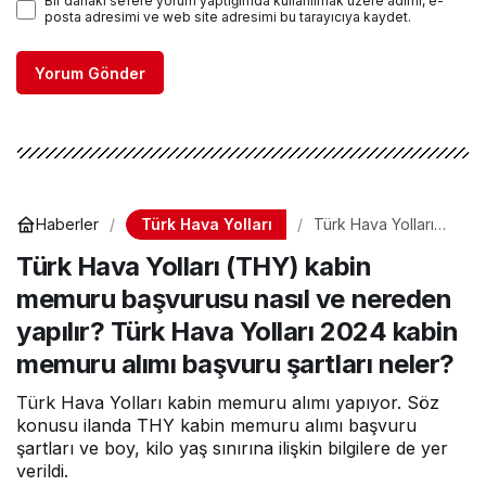
Bir dahaki sefere yorum yaptığımda kullanılmak üzere adımı, e-
posta adresimi ve web site adresimi bu tarayıcıya kaydet.
Yorum Gönder
Türk Hava Yolları
Haberler
Türk Hava Yolları
(THY) kabin
Türk Hava Yolları (THY) kabin
memuru başvurusu
nasıl ve nereden
memuru başvurusu nasıl ve nereden
yapılır? Türk Hava
Yolları 2024 kabin
yapılır? Türk Hava Yolları 2024 kabin
memuru alımı
başvuru şartları
memuru alımı başvuru şartları neler?
neler?
Türk Hava Yolları kabin memuru alımı yapıyor. Söz
konusu ilanda THY kabin memuru alımı başvuru
şartları ve boy, kilo yaş sınırına ilişkin bilgilere de yer
verildi.