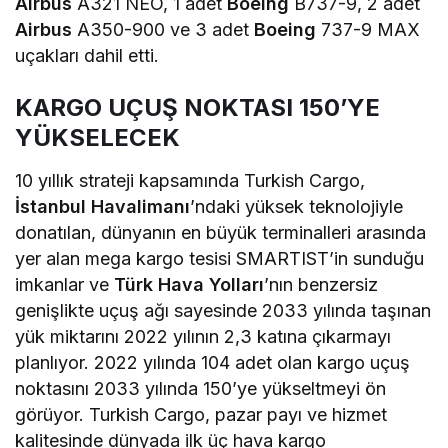
Airbus
A321 NEO, 1 adet
Boeing
B737-9, 2 adet
Airbus
A350-900 ve 3 adet
Boeing
737-9 MAX
uçakları dahil etti.
KARGO UÇUŞ NOKTASI 150’YE
YÜKSELECEK
10 yıllık strateji kapsamında Turkish Cargo,
İstanbul Havalimanı
’ndaki yüksek teknolojiyle
donatılan, dünyanın en büyük terminalleri arasında
yer alan mega kargo tesisi SMARTIST’in sunduğu
imkanlar ve
Türk Hava Yolları
’nın benzersiz
genişlikte uçuş ağı sayesinde 2033 yılında taşınan
yük miktarını 2022 yılının 2,3 katına çıkarmayı
planlıyor. 2022 yılında 104 adet olan kargo uçuş
noktasını 2033 yılında 150’ye yükseltmeyi ön
görüyor. Turkish Cargo, pazar payı ve hizmet
kalitesinde dünyada ilk üç hava kargo