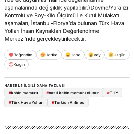
aşamalarında değişiklik yapılabilir.)Dövme/Yara izi
Kontrolü ve Boy-Kilo Ölçümü ile Kurul Mülakatı
aşamaları, İstanbul-Florya’da bulunan Türk Hava
Yolları İnsan Kaynakları Değerlendirme
Merkezi’nde gerçekleştirilecektir.
Beğendim
Harika
Haha
Vay
Üzgün
Kızgın
HABERLE ILGILI DAHA FAZLASI
#
kabin memuru
#
nasıl kabin memuru olunur
#
THY
#
Türk Hava Yolları
#
Turkish Airlines