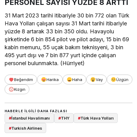
PERSONEL SAYISI YÜZDE 8 ARTTI
31 Mart 2023 tarihi itibariyle 30 bin 772 olan Türk
Hava Yolları çalışan sayısı 31 Mart tarihi itibariyle
yüzde 8 artarak 33 bin 350 oldu. Havayolu
şirketinde 6 bin 854 pilot ve pilot adayı, 15 bin 69
kabin memuru, 55 uçak bakım teknisyeni, 3 bin
495 yurt dışı ve 7 bin 877 yurt içinde çalışan
personel bulunmakta. (Hürriyet)
Beğendim
Harika
Haha
Vay
Üzgün
Kızgın
HABERLE ILGILI DAHA FAZLASI
#
İstanbul Havalimanı
#
THY
#
Türk Hava Yolları
#
Turkish Airlines