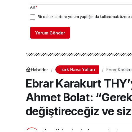
Ad
*
Bir dahaki sefere yorum yaptığımda kullanılmak üzere 
Yorum Gönder
Türk Hava Yolları
Haberler
Ebrar Karakur
değiştireceği
Ebrar Karakurt THY’
Ahmet Bolat: “Gereki
değiştireceğiz ve si
Hava Haber
tarafından yayınlandı