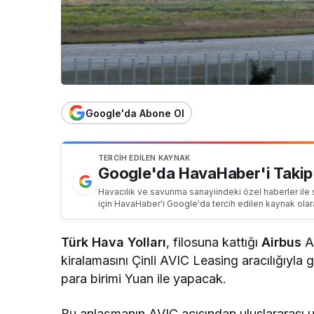
Google'da Abone Ol
TERCIH EDILEN KAYNAK
Google'da HavaHaber'i Takip
Havacılık ve savunma sanayiindeki özel haberler ile 
için HavaHaber'i Google'da tercih edilen kaynak olar
Türk Hava Yolları
, filosuna kattığı
Airbus
A3
kiralamasını Çinli AVIC Leasing aracılığıyla 
para birimi Yuan ile yapacak.
Bu anlaşmanın AVIC açısından uluslararası uç