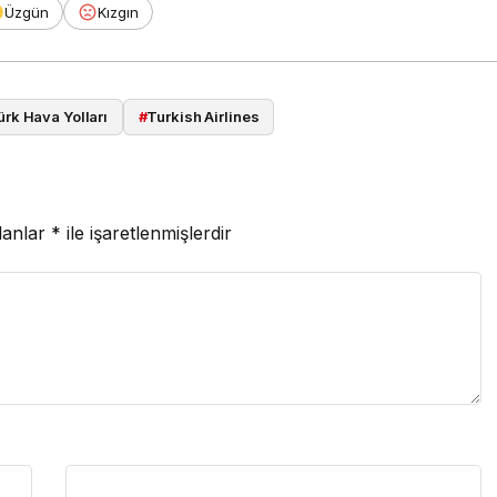
Üzgün
Kızgın
ürk Hava Yolları
#
Turkish Airlines
lanlar
*
ile işaretlenmişlerdir