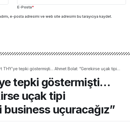
E-Posta
*
adımı, e-posta adresimi ve web site adresimi bu tarayıcıya kaydet.
t THY’ye tepki göstermişti… Ahmet Bolat: “Gerekirse uçak tipi
z ve sizi business uçuracağız”
ye tepki göstermişti…
rse uçak tipi
zi business uçuracağız”