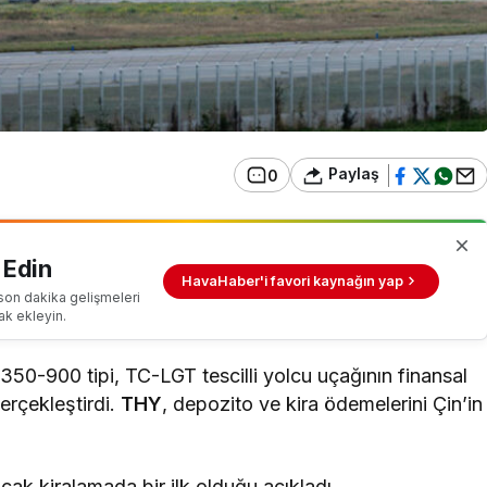
Paylaş
0
 Edin
HavaHaber'i favori kaynağın yap
son dakika gelişmeleri
ak ekleyin.
50-900 tipi, TC-LGT tescilli yolcu uçağının finansal
gerçekleştirdi.
THY
, depozito ve kira ödemelerini Çin’in
ak kiralamada bir ilk olduğu açıkladı.