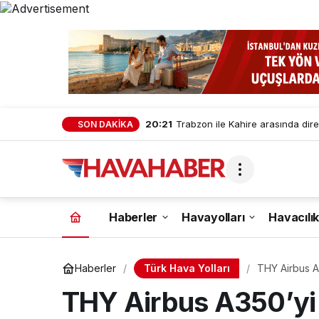
20:21
Trabzon ile Kahire arasında dire
SON DAKİKA
Haberler
Havayolları
Havacılık
Türk Hava Yolları
Haberler
THY Airbus A3
THY Airbus A350’yi 