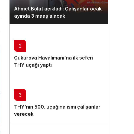
Gündüz Modu
Ahmet Bolat açıkladı: Çalışanlar ocak
Gündüz modunu seçin.
ayında 3 maaş alacak
Gece Modu
n
Gece modunu seçin.
2
Sistem Modu
Çukurova Havalimanı’na ilk seferi
Sistem modunu seçin.
THY uçağı yaptı
3
THY’nin 500. uçağına ismi çalışanlar
verecek