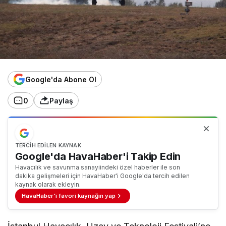
Google'da Abone Ol
0
Paylaş
TERCIH EDILEN KAYNAK
Google'da HavaHaber'i Takip Edin
Havacılık ve savunma sanayiindeki özel haberler ile son
dakika gelişmeleri için HavaHaber'i Google'da tercih edilen
kaynak olarak ekleyin.
HavaHaber'i favori kaynağın yap