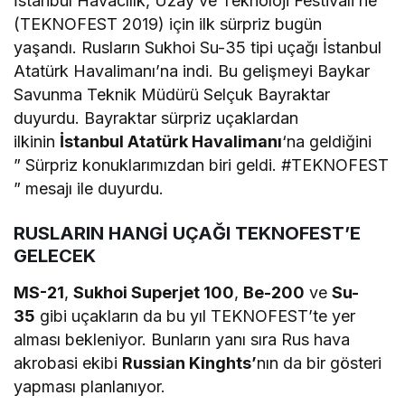
İstanbul Havacılık, Uzay ve Teknoloji Festivali’ne
(TEKNOFEST 2019) için ilk sürpriz bugün
yaşandı. Rusların Sukhoi Su-35 tipi uçağı İstanbul
Atatürk Havalimanı’na indi. Bu gelişmeyi Baykar
Savunma Teknik Müdürü Selçuk Bayraktar
duyurdu. Bayraktar sürpriz uçaklardan
ilkinin
İstanbul Atatürk Havalimanı
‘na geldiğini
”
Sürpriz konuklarımızdan biri geldi.
#TEKNOFEST
” mesajı ile
duyurdu.
RUSLARIN HANGİ UÇAĞI TEKNOFEST’E
GELECEK
MS-21
,
Sukhoi Superjet 100
,
Be-200
ve
Su-
35
gibi uçakların da bu yıl TEKNOFEST’te yer
alması bekleniyor. Bunların yanı sıra Rus hava
akrobasi ekibi
Russian Kinghts’
nın da bir gösteri
yapması planlanıyor.