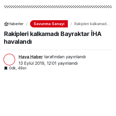
Savunma Sanayi
Haberler
Rakipleri kalkamadı
Bayraktar İHA
Rakipleri kalkamadı Bayraktar İHA
havalandı
havalandı
Hava Haber
tarafından yayınlandı
13 Eylül 2019, 12:01
yayınlandı
0dk, 49sn