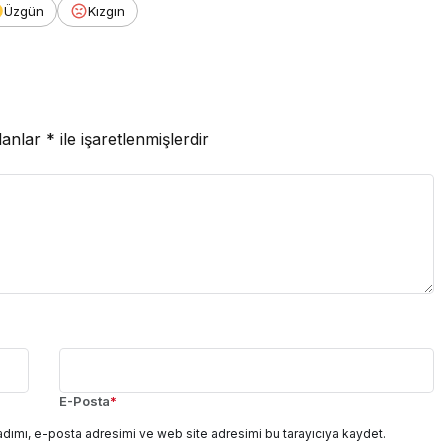
Üzgün
Kızgın
lanlar
*
ile işaretlenmişlerdir
E-Posta
*
adımı, e-posta adresimi ve web site adresimi bu tarayıcıya kaydet.