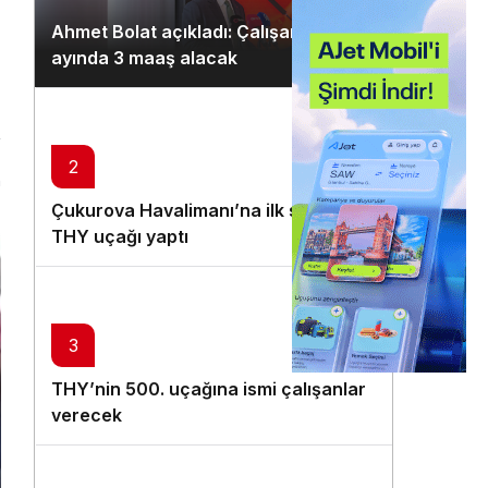
Gündüz Modu
Ahmet Bolat açıkladı: Çalışanlar ocak
Gündüz modunu seçin.
ayında 3 maaş alacak
Gece Modu
Gece modunu seçin.
2
n
Sistem Modu
Çukurova Havalimanı’na ilk seferi
Sistem modunu seçin.
THY uçağı yaptı
3
THY’nin 500. uçağına ismi çalışanlar
verecek