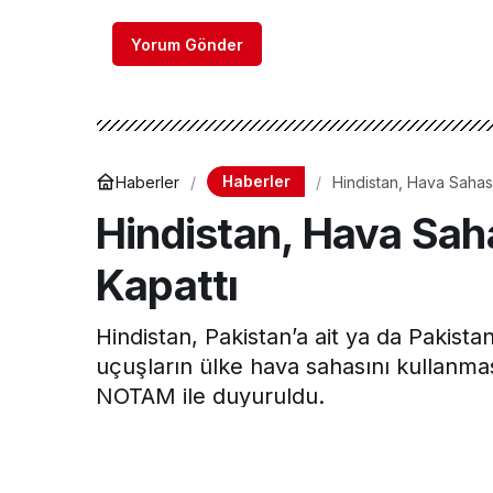
Yorum Gönder
Haberler
Haberler
Hindistan, Hava Sahası
Hindistan, Hava Saha
Kapattı
Hindistan, Pakistan’a ait ya da Pakistan
uçuşların ülke hava sahasını kullanmas
NOTAM ile duyuruldu.
Hava Haber
tarafından yayınlandı
1 Mayıs 2025, 12:23
yayınlandı