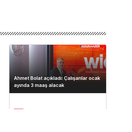
Ahmet Bolat açıkladı: Çalışanlar ocak
ayında 3 maaş alacak
2
Çukurova Havalimanı’na ilk seferi
n