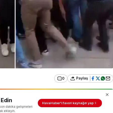
Paylaş
0
 Edin
HavaHaber'i favori kaynağın yap
son dakika gelişmeleri
ak ekleyin.