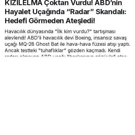
KIZILELMA Çoktan Vurdu! ABD’nin
Uçağında “Radar”
Skandalı: Hedefi
Hayalet Uçağında “Radar” Skandalı:
Görmeden Ateşledi!
Hedefi Görmeden Ateşledi!
Havacılık dünyasında "İlk kim vurdu?" tartışması
alevlendi! ABD'li havacılık devi Boeing, insansız savaş
uçağı MQ-28 Ghost Bat ile hava-hava füzesi atışı yaptı.
Ancak testteki "tuhaflıklar" gözden kaçmadı. Kendi
radarı olmayan ABD uçağı "başkasının gözüyle" ateş
ederken, akıllara milli gururumuz KIZILELMA'nın şov
yaparak gerçekleştirdiği o tarihi vuruş geldi!
Hava Haber
tarafından yayınlandı
9 Aralık 2025, 13:20
yayınlandı
2dk, 11sn