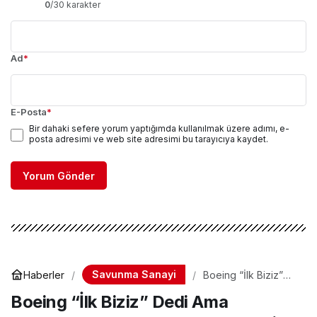
0
/30 karakter
Ad
*
E-Posta
*
Bir dahaki sefere yorum yaptığımda kullanılmak üzere adımı, e-
posta adresimi ve web site adresimi bu tarayıcıya kaydet.
Yorum Gönder
Savunma Sanayi
Haberler
Boeing “İlk Biziz”
Dedi Ama KIZILELMA
Boeing “İlk Biziz” Dedi Ama
Çoktan Vurdu!
ABD’nin Hayalet