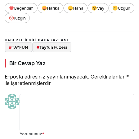
Beğendim
Harika
Haha
Vay
Üzgün
Kızgın
HABERLE ILGILI DAHA FAZLASI
#
TAYFUN
#
Tayfun Füzesi
Bir Cevap Yaz
E-posta adresiniz yayınlanmayacak.
Gerekli alanlar
*
ile işaretlenmişlerdir
Yorumunuz
*