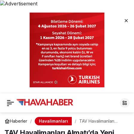
Havalimanları
Haberler
TAV Havalimanları
Almatı’da Yeni
TAV Havalimanları Almatı’da Yeni
Terminalini Açtı