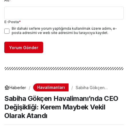
Ad
*
E-Posta
*
Bir dahaki sefere yorum yaptığımda kullanılmak üzere adımı, e-
posta adresimi ve web site adresimi bu tarayıcıya kaydet.
Yorum Gönder
Havalimanları
Haberler
Sabiha Gökçen
Havalimanı’nda CEO
Sabiha Gökçen Havalimanı’nda CEO
Değişikliği: Kerem
Maybek Vekil Olarak
Değişikliği: Kerem Maybek Vekil
Atandı
Olarak Atandı