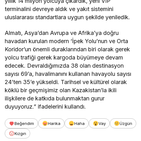
yıllık 14 milyon yolcuya çıkardık, yeni VIP
terminalini devreye aldık ve yakıt sistemini
uluslararası standartlara uygun şekilde yeniledik.
Almatı, Asya’dan Avrupa ve Afrika’ya doğru
havadan kurulan modern ‘İpek Yolu’nun ve Orta
Koridor’un önemli duraklarından biri olarak gerek
yolcu trafiği gerek kargoda büyümeye devam
edecek. Devraldığımızda 38 olan destinasyon
sayısı 69’a, havalimanını kullanan havayolu sayısı
24’ten 35’e yükseldi. Tarihsel ve kültürel olarak
köklü bir geçmişimiz olan Kazakistan’la ikili
ilişkilere de katkıda bulunmaktan gurur
duyuyoruz.” ifadelerini kullandı.
Beğendim
Harika
Haha
Vay
Üzgün
Kızgın