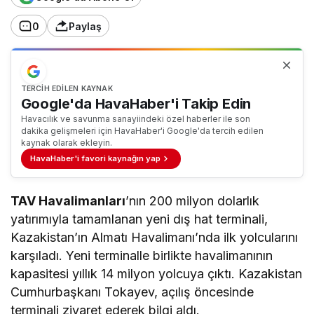
0
Paylaş
TERCIH EDILEN KAYNAK
Google'da HavaHaber'i Takip Edin
Havacılık ve savunma sanayiindeki özel haberler ile son
dakika gelişmeleri için HavaHaber'i Google'da tercih edilen
kaynak olarak ekleyin.
HavaHaber'i favori kaynağın yap
TAV Havalimanları
’nın 200 milyon dolarlık
yatırımıyla tamamlanan yeni dış hat terminali,
Kazakistan’ın Almatı Havalimanı’nda ilk yolcularını
karşıladı. Yeni terminalle birlikte havalimanının
kapasitesi yıllık 14 milyon yolcuya çıktı. Kazakistan
Cumhurbaşkanı Tokayev, açılış öncesinde
terminali ziyaret ederek bilgi aldı.