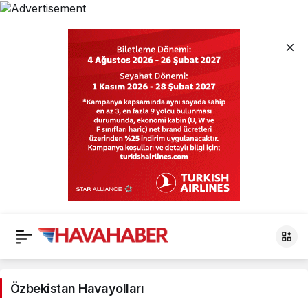
Özbekistan
Havayolları
Özbekistan Havayolları