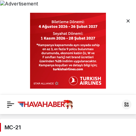
MC-
21
MC-21