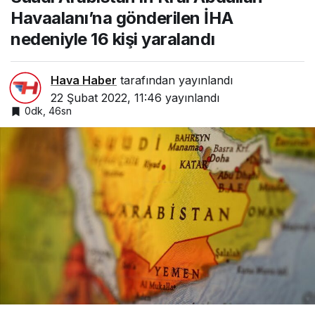
nedeniyle 16 kişi
Havaalanı’na gönderilen İHA
yaralandı
nedeniyle 16 kişi yaralandı
Hava Haber
tarafından yayınlandı
22 Şubat 2022, 11:46
yayınlandı
0dk, 46sn