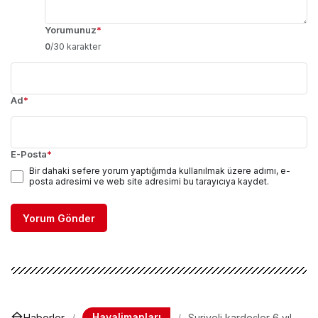
Yorumunuz
*
0
/30 karakter
Ad
*
E-Posta
*
Bir dahaki sefere yorum yaptığımda kullanılmak üzere adımı, e-
posta adresimi ve web site adresimi bu tarayıcıya kaydet.
Yorum Gönder
Havalimanları
Haberler
Suriyeli kardeşler 6 yıl