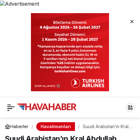
Havalimanları
Haberler
Suudi Arabistan’ın Kral
Abdullah Havaalanı’na
Suudi Arabistan’ın Kral Abdullah
gönderilen İHA