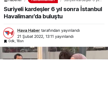
sonra İstanbul
Suriyeli kardeşler 6 yıl sonra İstanbul
Havalimanı’da buluştu
Havalimanı’da buluştu
Hava Haber
tarafından yayınlandı
21 Şubat 2022, 13:11
yayınlandı
0dk, 18sn