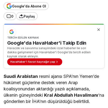
Google'da Abone Ol
0
Paylaş
TERCIH EDILEN KAYNAK
Google'da HavaHaber'i Takip Edin
Havacılık ve savunma sanayiindeki özel haberler ile son
dakika gelişmeleri için HavaHaber'i Google'da tercih edilen
kaynak olarak ekleyin.
HavaHaber'i favori kaynağın yap
Suudi Arabistan
resmi ajansı SPA’nın Yemen’de
hükümet güçlerine destek veren Arap
koalisyonundan aktardığı yazılı açıklamada,
ülkenin güneyindeki
Kral Abdullah Havalimanı
‘na
gönderilen bir İHA’nın düşürüldüğü belirtildi.