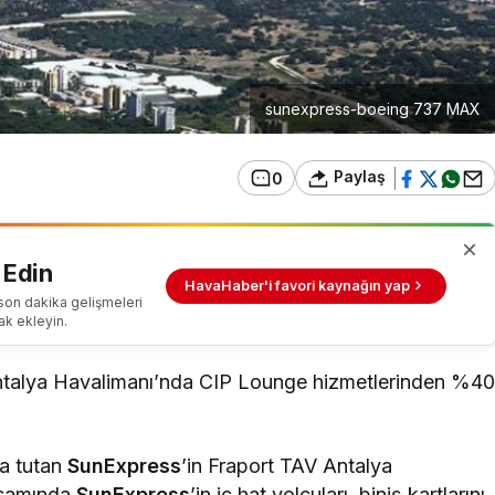
sunexpress-boeing 737 MAX
Paylaş
0
 Edin
HavaHaber'i favori kaynağın yap
son dakika gelişmeleri
ak ekleyin.
 Antalya Havalimanı’nda CIP Lounge hizmetlerinden %4
da tutan
SunExpress
’in Fraport TAV Antalya
apsamında
SunExpress
’in iç hat yolcuları, biniş kartlarını