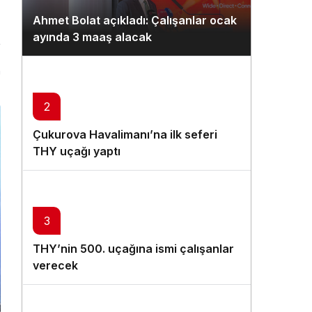
Gündüz Modu
Ahmet Bolat açıkladı: Çalışanlar ocak
Gündüz modunu seçin.
ayında 3 maaş alacak
Gece Modu
n
Gece modunu seçin.
2
Sistem Modu
Çukurova Havalimanı’na ilk seferi
Sistem modunu seçin.
THY uçağı yaptı
3
THY’nin 500. uçağına ismi çalışanlar
verecek