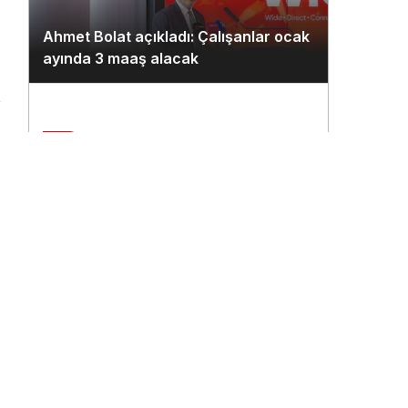
Ahmet Bolat açıkladı: Çalışanlar ocak
ayında 3 maaş alacak
n
2
Çukurova Havalimanı’na ilk seferi
THY uçağı yaptı
3
THY’nin 500. uçağına ismi çalışanlar
verecek