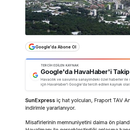
Google'da Abone Ol
TERCIH EDILEN KAYNAK
Google'da HavaHaber'i Takip
Havacılık ve savunma sanayiindeki özel haberler ile 
için HavaHaber'i Google'da tercih edilen kaynak olar
SunExpress
iç hat yolcuları, Fraport TAV
indirimle yararlanıyor.
Misafirlerinin memnuniyetini daima ön plan
Havalimanı ile gerçekleştirdiği anlaşma k