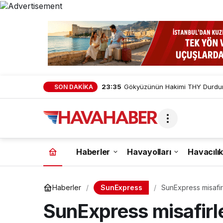
23:35
Gökyüzünün Hakimi THY Durduru
SON DAKİKA
Haberler
Havayolları
Havacılık
SunExpress
Haberler
SunExpress misafir
SunExpress misafirl