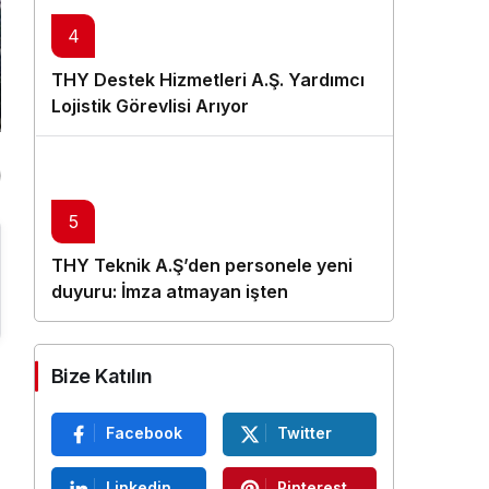
4
THY Destek Hizmetleri A.Ş. Yardımcı
Lojistik Görevlisi Arıyor
5
THY Teknik A.Ş’den personele yeni
duyuru: İmza atmayan işten
çıkarılacak
Bize Katılın
0
Facebook
Twitter
Linkedin
Pinterest