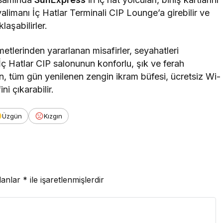
limanı İç Hatlar Terminali CIP Lounge’a girebilir ve
aşabilirler.
tlerinden yararlanan misafirler, seyahatleri
ç Hatlar CIP salonunun konforlu, şık ve ferah
n, tüm gün yenilenen zengin ikram büfesi, ücretsiz Wi-
ni çıkarabilir.
Üzgün
Kızgın
lanlar
*
ile işaretlenmişlerdir