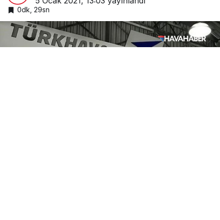
5 Ocak 2021, 13:03
yayınlandı
0dk, 29sn
Google'da Abone Ol
0
Paylaş