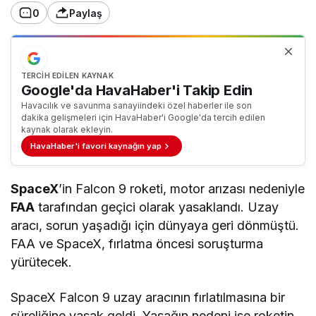
0
Paylaş
TERCIH EDILEN KAYNAK
Google'da HavaHaber'i Takip Edin
Havacılık ve savunma sanayiindeki özel haberler ile son
dakika gelişmeleri için HavaHaber'i Google'da tercih edilen
kaynak olarak ekleyin.
HavaHaber'i favori kaynağın yap
SpaceX
’in Falcon 9 roketi, motor arızası nedeniyle
FAA
tarafından geçici olarak yasaklandı. Uzay
aracı, sorun yaşadığı için dünyaya geri dönmüştü.
FAA ve SpaceX, fırlatma öncesi soruşturma
yürütecek.
SpaceX Falcon 9 uzay aracının fırlatılmasına bir
süreliğine yasak geldi. Yasağın nedeni ise roketin