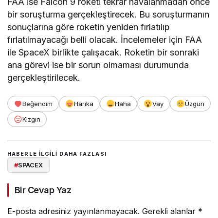
FAA ise Falcon 9 roketi tekrar havalanmadan önce
bir soruşturma gerçekleştirecek. Bu soruşturmanın
sonuçlarına göre roketin yeniden fırlatılıp
fırlatılmayacağı belli olacak. İncelemeler için FAA
ile SpaceX birlikte çalışacak. Roketin bir sonraki
ana görevi ise bir sorun olmaması durumunda
gerçekleştirilecek.
Beğendim
Harika
Haha
Vay
Üzgün
Kızgın
HABERLE ILGILI DAHA FAZLASI
#
SPACEX
Bir Cevap Yaz
E-posta adresiniz yayınlanmayacak.
Gerekli alanlar
*