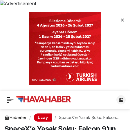
Uzay
Haberler
SpaceX’e Yasak Şoku: Falcon
9’un Fırlatılması Durduruldu
SpaceX’e Yasak Şoku: Falcon 9’un