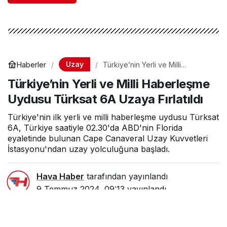
Uzay
Haberler
Türkiye’nin Yerli ve Milli
Haberleşme Uydusu Türksat 6A
Türkiye’nin Yerli ve Milli Haberleşme
Uzaya Fırlatıldı
Uydusu Türksat 6A Uzaya Fırlatıldı
Türkiye'nin ilk yerli ve milli haberleşme uydusu Türksat
6A, Türkiye saatiyle 02.30'da ABD'nin Florida
eyaletinde bulunan Cape Canaveral Uzay Kuvvetleri
İstasyonu'ndan uzay yolculuğuna başladı.
Hava Haber
tarafından yayınlandı
9 Temmuz 2024, 09:13
yayınlandı
4dk, 6sn