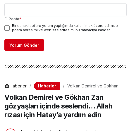
E-Posta
*
Bir dahaki sefere yorum yaptığımda kullanılmak üzere adımı, e-
posta adresimi ve web site adresimi bu tarayıcıya kaydet.
Yorum Gönder
Haberler
Haberler
Volkan Demirel ve Gökhan
Zan gözyaşları içinde
Volkan Demirel ve Gökhan Zan
seslendi… Allah rızası için
Hatay’a yardım edin
gözyaşları içinde seslendi… Allah
rızası için Hatay’a yardım edin