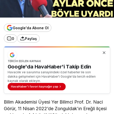
Google'da Abone Ol
0
Paylaş
TERCIH EDILEN KAYNAK
Google'da HavaHaber'i Takip Edin
Havacılık ve savunma sanayiindeki özel haberler ile son
dakika gelişmeleri için HavaHaber'i Google'da tercih edilen
kaynak olarak ekleyin.
HavaHaber'i favori kaynağın yap
Bilim Akademisi Üyesi Yer Bilimci Prof. Dr. Naci
Görür, 11 Nisan 2022’de Zonguldak’ın Ereğli ilçesi