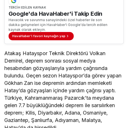
TERCIH EDILEN KAYNAK
Google'da HavaHaber'i Takip Edin
Havacılık ve savunma sanayiindeki özel haberler ile son
dakika gelişmeleri için HavaHaber'i Google'da tercih edilen
kaynak olarak ekleyin.
HavaHaber'i favori kaynağın yap
Atakaş Hatayspor Teknik Direktörü Volkan
Demirel, deprem sonrası sosyal medya
hesabından gözyaşlarıyla yardım çağrısında
bulundu. Geçen sezon Hatayspor’da görev yapan
Gökhan Zan ise depremin ardından memleketi
Hatay’da gözyaşları içinde yardım çağrısı yaptı.
Türkiye, Kahramanmaraş Pazarcık’ta meydana
gelen 7.7 büyüklüğündeki deprem ile sarsılırken
deprem; Kilis, Diyarbakır, Adana, Osmaniye,
Gaziantep, Şanlıurfa, Adıyaman, Malatya,
Hatay’da da hissedildi.