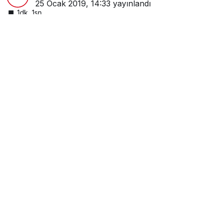
25 Ocak 2019, 14:33
yayınlandı
1dk, 1sn
Google'da Abone Ol
0
Paylaş