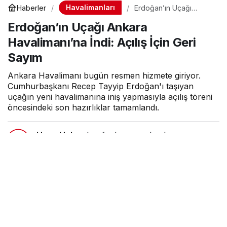
Havalimanları
Haberler
Erdoğan’ın Uçağı
Ankara Havalimanı’na
Erdoğan’ın Uçağı Ankara
İndi: Açılış İçin Geri
Sayım
Havalimanı’na İndi: Açılış İçin Geri
Sayım
Ankara Havalimanı bugün resmen hizmete giriyor.
Cumhurbaşkanı Recep Tayyip Erdoğan'ı taşıyan
uçağın yeni havalimanına iniş yapmasıyla açılış töreni
öncesindeki son hazırlıklar tamamlandı.
Hava Haber
tarafından yayınlandı
15 Haziran 2026, 14:17
yayınlandı
1dk, 29sn