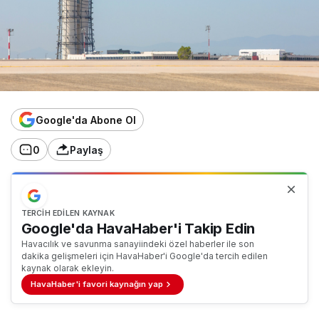
Google'da Abone Ol
0
Paylaş
TERCIH EDILEN KAYNAK
Google'da HavaHaber'i Takip Edin
Havacılık ve savunma sanayiindeki özel haberler ile son
dakika gelişmeleri için HavaHaber'i Google'da tercih edilen
kaynak olarak ekleyin.
HavaHaber'i favori kaynağın yap