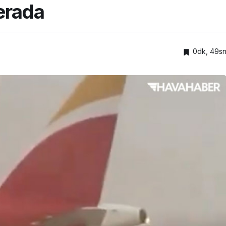
erada
0dk, 49s