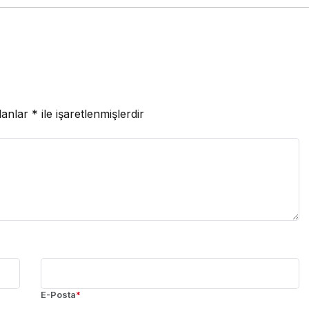
lanlar
*
ile işaretlenmişlerdir
E-Posta
*