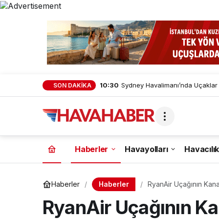
10:20
Corendon Airlines, Polonya’dak
SON DAKİKA
Haberler
Havayolları
Havacılık
Haberler
Haberler
RyanAir Uçağının Kana
RyanAir Uçağının Ka