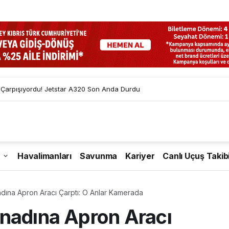
i Golf Turnuvasına Destek Verdi
Havalimanları
Savunma
Kariyer
Canlı Uçuş Takib
dına Apron Aracı Çarptı: O Anlar Kamerada
nadına Apron Aracı