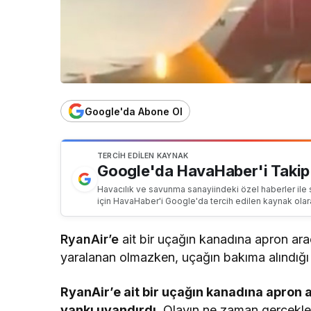
Google'da Abone Ol
TERCIH EDILEN KAYNAK
Google'da HavaHaber'i Takip
Havacılık ve savunma sanayiindeki özel haberler ile 
için HavaHaber'i Google'da tercih edilen kaynak olar
RyanAir’e
ait bir uçağın kanadına apron ara
yaralanan olmazken, uçağın bakıma alındığı 
RyanAir’e ait bir uçağın kanadına apron 
yankı uyandırdı.
Olayın ne zaman gerçekleş