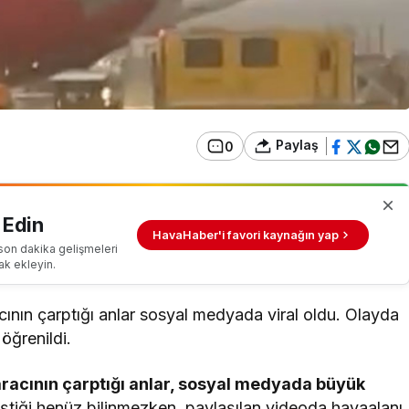
Paylaş
0
 Edin
HavaHaber'i favori kaynağın yap
son dakika gelişmeleri
ak ekleyin.
cının çarptığı anlar sosyal medyada viral oldu. Olayda
öğrenildi.
aracının çarptığı anlar, sosyal medyada büyük
tiği henüz bilinmezken, paylaşılan videoda havaalanı