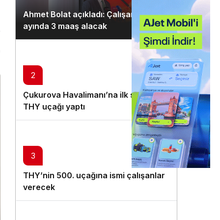
Gündüz Modu
Ahmet Bolat açıkladı: Çalışanlar ocak
Gündüz modunu seçin.
ayında 3 maaş alacak
Gece Modu
n
Gece modunu seçin.
2
Sistem Modu
Çukurova Havalimanı’na ilk seferi
Sistem modunu seçin.
THY uçağı yaptı
3
THY’nin 500. uçağına ismi çalışanlar
verecek