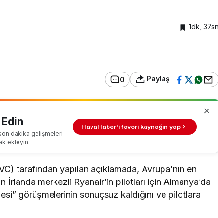
1dk, 37s
Paylaş
0
 Edin
HavaHaber'i favori kaynağın yap
son dakika gelişmeleri
ak ekleyin.
(VC) tarafından yapılan açıklamada, Avrupa’nın en
İrlanda merkezli Ryanair’in pilotları için Almanya’da
lmesi” görüşmelerinin sonuçsuz kaldığını ve pilotlara