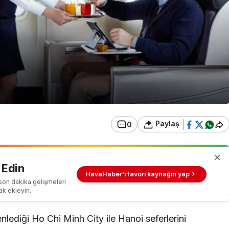
Paylaş
0
 Edin
HavaHaber'i favori kaynağın yap
son dakika gelişmeleri
ak ekleyin.
lediği Ho Chi Minh City ile Hanoi seferlerini