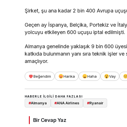
Şirket, şu ana kadar 2 bin 400 Avrupa uçuşun
Geçen ay İspanya, Belçika, Portekiz ve İtalya
yolcuyu etkileyen 600 uçuşu iptal edilmişti.
Almanya genelinde yaklaşık 9 bin 600 üyesi 
katkıda bulunmanın yanı sıra teknik işler ve sa
amaçlıyor.
Beğendim
Harika
Haha
Vay
HABERLE ILGILI DAHA FAZLASI
#
Almanya
#
ANA Airlines
#
Ryanair
Bir Cevap Yaz