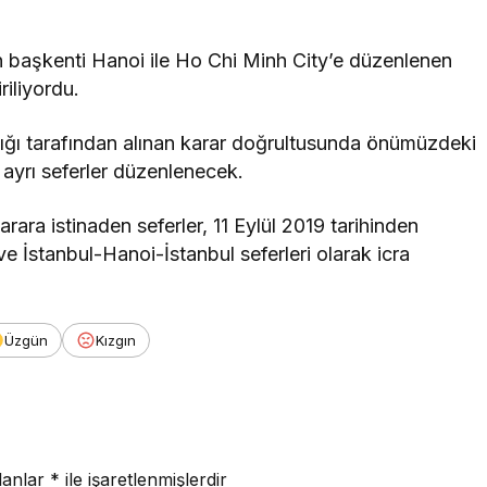
n başkenti Hanoi ile Ho Chi Minh City’e düzenlenen
riliyordu.
ğı tarafından alınan karar doğrultusunda önümüzdeki
k ayrı seferler düzenlenecek.
rara istinaden seferler, 11 Eylül 2019 tarihinden
ve İstanbul-Hanoi-İstanbul seferleri olarak icra
Üzgün
Kızgın
lanlar
*
ile işaretlenmişlerdir