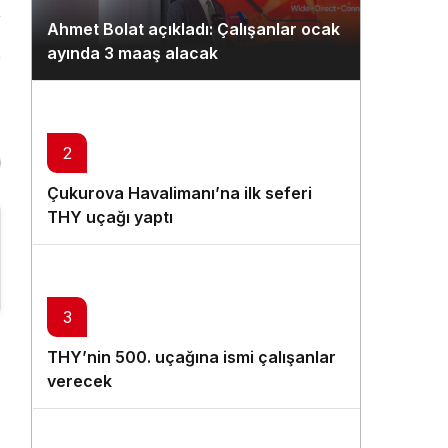
Gündüz Modu
Ahmet Bolat açıkladı: Çalışanlar ocak
Gündüz modunu seçin.
ayında 3 maaş alacak
n
Gece Modu
Gece modunu seçin.
2
Sistem Modu
Çukurova Havalimanı’na ilk seferi
Sistem modunu seçin.
THY uçağı yaptı
3
THY’nin 500. uçağına ismi çalışanlar
verecek