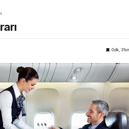
ı
rarı
0dk, 31s