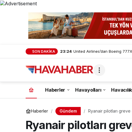
23:24
United Airlines’dan Boeing 777X 
SON DAKİKA
Haberler
Havayolları
Havacılık
Gündem
Haberler
Ryanair pilotları grev
Ryanair pilotları gre