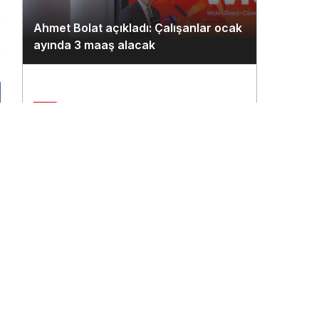
Ahmet Bolat açıkladı: Çalışanlar ocak
ayında 3 maaş alacak
n
2
Çukurova Havalimanı’na ilk seferi
THY uçağı yaptı
3
THY’nin 500. uçağına ismi çalışanlar
verecek