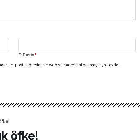
E-Posta
*
adımı, e-posta adresimi ve web site adresimi bu tarayıcıya kaydet.
öfke!
ük öfke!