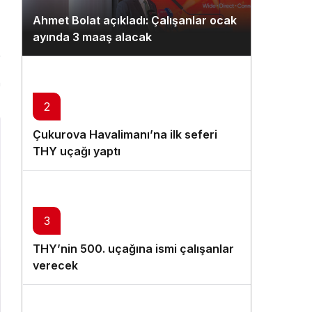
Gündüz Modu
Ahmet Bolat açıkladı: Çalışanlar ocak
Gündüz modunu seçin.
ayında 3 maaş alacak
Gece Modu
Gece modunu seçin.
n
2
Sistem Modu
Çukurova Havalimanı’na ilk seferi
Sistem modunu seçin.
THY uçağı yaptı
3
THY’nin 500. uçağına ismi çalışanlar
verecek