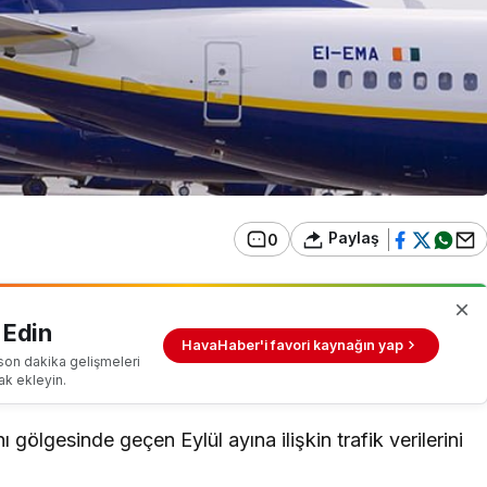
Paylaş
0
 Edin
HavaHaber'i favori kaynağın yap
son dakika gelişmeleri
ak ekleyin.
 gölgesinde geçen Eylül ayına ilişkin trafik verilerini