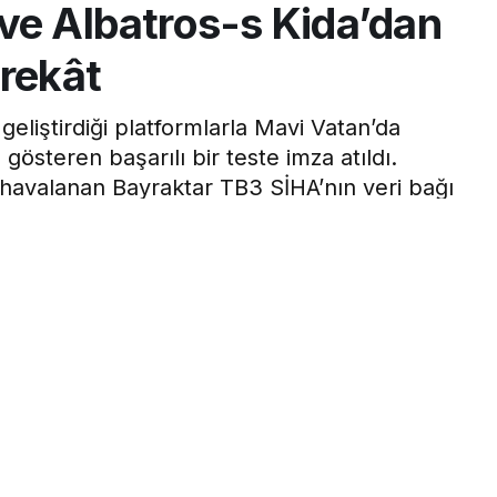
ve Albatros-s Kida’dan
arekât
eliştirdiği platformlarla Mavi Vatan’da
österen başarılı bir teste imza atıldı.
avalanan Bayraktar TB3 SİHA’nın veri bağı
-S KİDA deniz üstündeki hedefi etkisiz hale
3dk, 27s