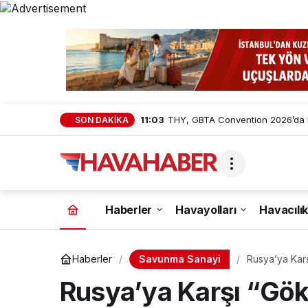
11:03
THY, GBTA Convention 2026’da Kü
SON DAKİKA
Haberler
Havayolları
Havacılık
Savunma Sanayi
Haberler
Rusya’ya Kar
Eurofighter’l
Rusya’ya Karşı “Gök