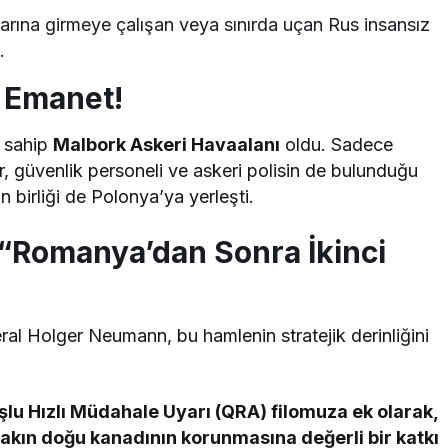
na girmeye çalışan veya sınırda uçan Rus insansız
.
 Emanet!
e sahip
Malbork Askeri Havaalanı
oldu. Sadece
ler, güvenlik personeli ve askeri polisin de bulunduğu
 birliği de Polonya’ya yerleşti.
“Romanya’dan Sonra İkinci
l Holger Neumann, bu hamlenin stratejik derinliğini
u Hızlı Müdahale Uyarı (QRA) filomuza ek olarak,
fakın doğu kanadının korunmasına değerli bir katkı