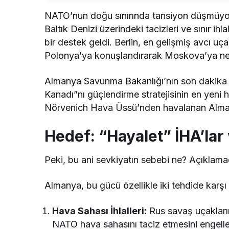
NATO’nun doğu sınırında tansiyon düşmüyor
Baltık Denizi üzerindeki tacizleri ve sınır ih
bir destek geldi. Berlin, en gelişmiş avcı uça
Polonya’ya konuşlandırarak Moskova’ya net b
Almanya Savunma Bakanlığı’nın son dakika
Kanadı”nı güçlendirme stratejisinin en yeni 
Nörvenich Hava Üssü’nden havalanan Alman j
Hedef: “Hayalet” İHA’lar v
Peki, bu ani sevkiyatın sebebi ne? Açıklam
Almanya, bu gücü özellikle iki tehdide karş
Hava Sahası İhlalleri:
Rus savaş uçakların
NATO hava sahasını taciz etmesini engell