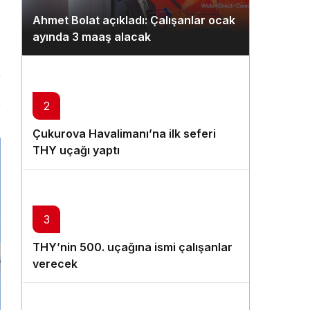
Gündüz Modu
Ahmet Bolat açıkladı: Çalışanlar ocak
Gündüz modunu seçin.
ayında 3 maaş alacak
Gece Modu
Gece modunu seçin.
n
2
Sistem Modu
Çukurova Havalimanı’na ilk seferi
Sistem modunu seçin.
THY uçağı yaptı
3
THY’nin 500. uçağına ismi çalışanlar
verecek