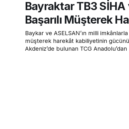
Bayraktar TB3 SİHA 
Başarılı Müşterek H
Baykar ve ASELSAN’ın milli imkânlarla g
müşterek harekât kabiliyetinin gücünü g
Akdeniz’de bulunan TCG Anadolu’dan h
üzerinden yönetilen ASELSAN Albatros
getirdi.
Emir Erdoğan
tarafından yayınlandı
4 Aralık 2025, 15:36
yayınlandı