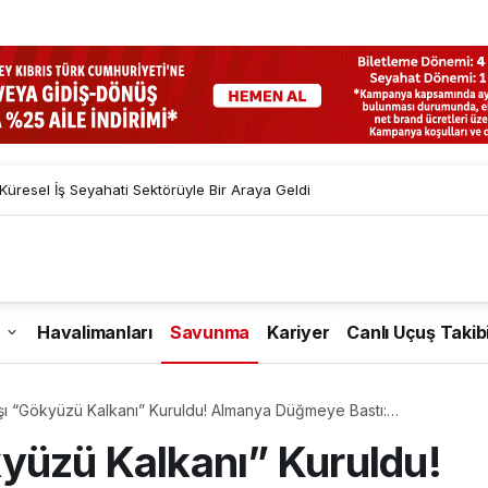
resel İş Seyahati Sektörüyle Bir Araya Geldi
Havalimanları
Savunma
Kariyer
Canlı Uçuş Takib
şı “Gökyüzü Kalkanı” Kuruldu! Almanya Düğmeye Bastı:
ar ve 150 Asker Polonya’ya İndi!
yüzü Kalkanı” Kuruldu!