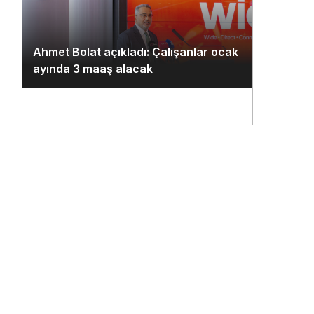
Ahmet Bolat açıkladı: Çalışanlar ocak
ayında 3 maaş alacak
2
Çukurova Havalimanı’na ilk seferi
THY uçağı yaptı
n
3
THY’nin 500. uçağına ismi çalışanlar
verecek