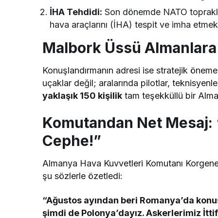
İHA Tehdidi:
Son dönemde NATO toprakları
hava araçlarını (İHA) tespit ve imha etmek
Malbork Üssü Almanlara
Konuşlandırmanın adresi ise stratejik önem
uçaklar değil; aralarında pilotlar, teknisyen
yaklaşık 150 kişilik
tam teşekküllü bir Alman
Komutandan Net Mesaj: 
Cephe!”
Almanya Hava Kuvvetleri Komutanı Korgenera
şu sözlerle özetledi:
“Ağustos ayından beri Romanya’da konuşl
şimdi de Polonya’dayız. Askerlerimiz İtti