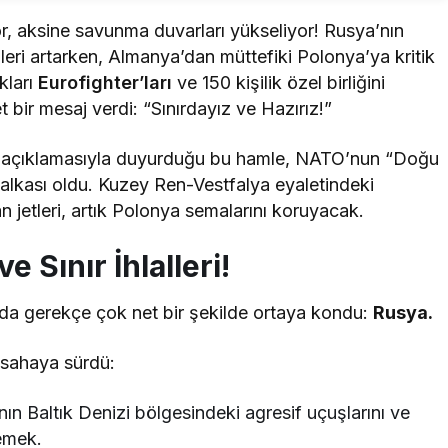
, aksine savunma duvarları yükseliyor! Rusya’nın
lalleri artarken, Almanya’dan müttefiki Polonya’ya kritik
kları
Eurofighter’ları
ve 150 kişilik özel birliğini
ir mesaj verdi: “Sınırdayız ve Hazırız!”
 açıklamasıyla duyurduğu bu hamle, NATO’nun “Doğu
halkası oldu. Kuzey Ren-Vestfalya eyaletindeki
etleri, artık Polonya semalarını koruyacak.
e Sınır İhlalleri!
ada gerekçe çok net bir şekilde ortaya kondu:
Rusya.
ı sahaya sürdü:
ın Baltık Denizi bölgesindeki agresif uçuşlarını ve
emek.