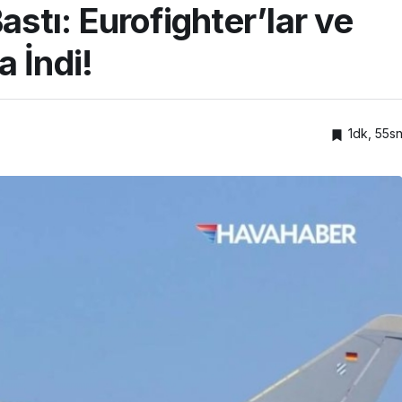
tı: Eurofighter’lar ve
 İndi!
1dk, 55s