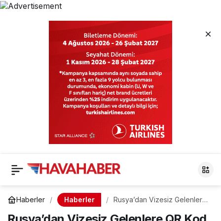
Haberler
Haberler
Rusya’dan Vizesiz Gelenlere
QR Kod Zorunluluğu: 30
Rusya’dan Vizesiz Gelenlere QR Kod
Haziran’da Başlıyor