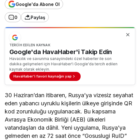
Google'da Abone Ol
0
Paylaş
TERCIH EDILEN KAYNAK
Google'da HavaHaber'i Takip Edin
Havacılık ve savunma sanayiindeki özel haberler ile son
dakika gelişmeleri için HavaHaber'i Google'da tercih edilen
kaynak olarak ekleyin.
HavaHaber'i favori kaynağın yap
30 Haziran’dan itibaren, Rusya’ya vizesiz seyahat
eden yabancı uyruklu kişilerin ülkeye girişinde QR
kod zorunluluğu uygulanacak. Bu kapsama
Avrasya Ekonomik Birliği (AEB) ülkeleri
vatandaşları da dâhil. Yeni uygulama, Rusya’ya
gelmeden en az 72 saat önce “Gosuslugi RuID”