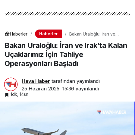
Haberler
Haberler
Bakan Uraloğlu: İran ve
Irak’ta Kalan Uçaklarımız İçin
Bakan Uraloğlu: İran ve Irak’ta Kalan
Tahliye Operasyonları
Başladı
Uçaklarımız İçin Tahliye
Operasyonları Başladı
Hava Haber
tarafından yayınlandı
25 Haziran 2025, 15:36
yayınlandı
1dk, 14sn