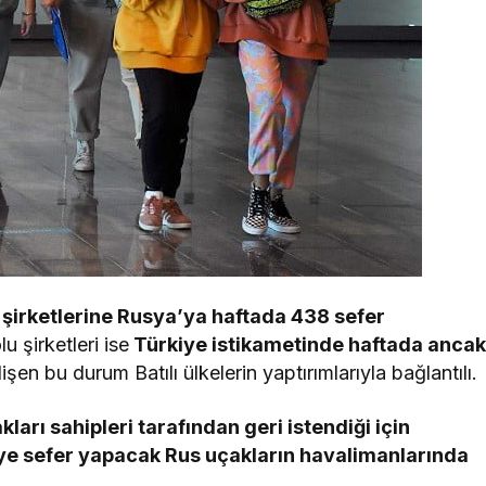
şirketlerine Rusya’ya haftada 438 sefer
 şirketleri ise
Türkiye istikametinde haftada anca
şen bu durum Batılı ülkelerin yaptırımlarıyla bağlantılı.
ları sahipleri tarafından geri istendiği için
’ye sefer yapacak Rus uçakların havalimanlarında