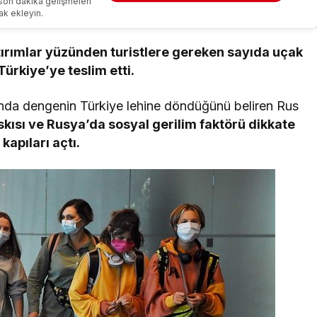
son dakika gelişmeleri
ak ekleyin.
tırımlar yüzünden turistlere gereken sayıda uçak
Türkiye’ye teslim etti.
ğında dengenin Türkiye lehine döndüğünü beliren Rus
kısı ve Rusya’da sosyal gerilim faktörü dikkate
apıları açtı.