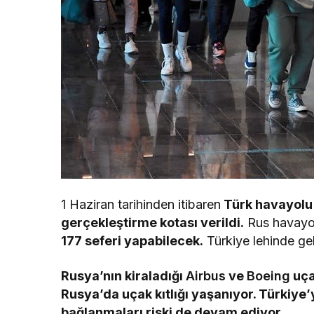
1 Haziran tarihinden itibaren
Türk havayolu 
gerçekleştirme kotası verildi.
Rus havayolu
177 seferi yapabilecek.
Türkiye lehinde geli
Rusya’nın kiraladığı
Airbus
ve
Boeing
uçak
Rusya’da uçak kıtlığı yaşanıyor. Türkiye
bağlanmaları riski de devam ediyor.