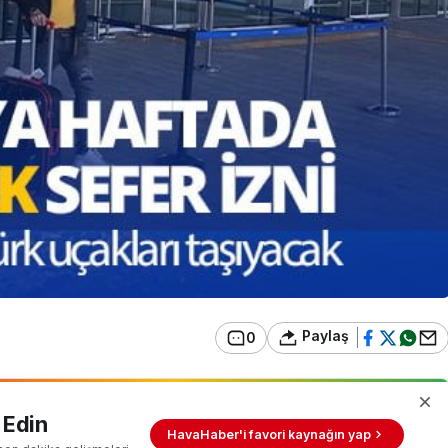
Paylaş
0
 Edin
HavaHaber'i favori kaynağın yap