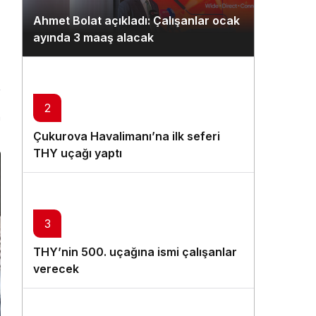
Gündüz Modu
Ahmet Bolat açıkladı: Çalışanlar ocak
Gündüz modunu seçin.
ayında 3 maaş alacak
Gece Modu
Gece modunu seçin.
2
n
Sistem Modu
Çukurova Havalimanı’na ilk seferi
Sistem modunu seçin.
THY uçağı yaptı
3
THY’nin 500. uçağına ismi çalışanlar
verecek