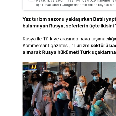
Havacılık ve savunma sanayiindeki özel haberler ile 
için HavaHaber'i Google'da tercih edilen kaynak olar
Yaz turizm sezonu yaklaşırken Batılı yap
bulamayan Rusya, seferlerin üçte ikisini 
Rusya ile Türkiye arasında hava taşımacılı
Kommersant gazetesi, “
Turizm sektörü bas
alınarak Rusya hükümeti Türk uçaklarına k