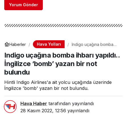
Yorum Gönder
Hava Yolları
Haberler
Indigo uçağına bomba
ihbarı yapıldı.. İngilizce
Indigo uçağına bomba ihbarı yapıldı..
‘bomb’ yazan bir not
bulundu
İngilizce ‘bomb’ yazan bir not
bulundu
Hintli Indigo Airlines'a ait yolcu uçağında üzerinde
İngilizce 'bomb' yazan bir not bulundu.
Hava Haber
tarafından yayınlandı
28 Kasım 2022, 12:56
yayınlandı
0dk, 34sn