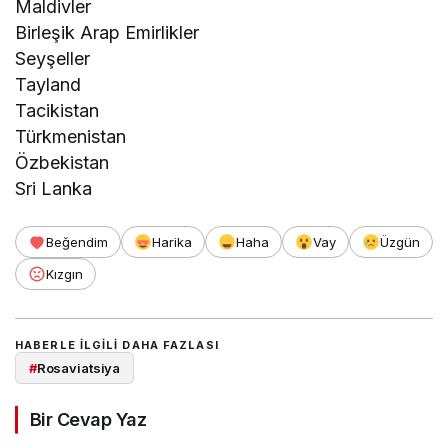
Maldivler
Birleşik Arap Emirlikler
Seyşeller
Tayland
Tacikistan
Türkmenistan
Özbekistan
Sri Lanka
Beğendim
Harika
Haha
Vay
Üzgün
Kızgın
HABERLE ILGILI DAHA FAZLASI
#
Rosaviatsiya
Bir Cevap Yaz