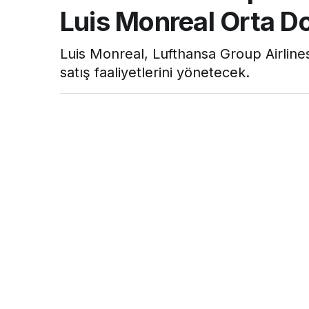
Luis Monreal Orta Do
Luis Monreal, Lufthansa Group Airlines
satış faaliyetlerini yönetecek.
Hava Haber
tarafından yayınlandı
18 Nisan 2025, 12:01
yayınlandı