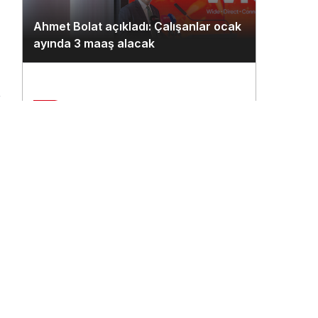
Ahmet Bolat açıkladı: Çalışanlar ocak
ayında 3 maaş alacak
2
n
Çukurova Havalimanı’na ilk seferi
THY uçağı yaptı
3
THY’nin 500. uçağına ismi çalışanlar
verecek