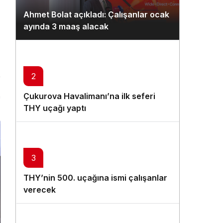
Gündüz Modu
Ahmet Bolat açıkladı: Çalışanlar ocak
Gündüz modunu seçin.
ayında 3 maaş alacak
Gece Modu
Gece modunu seçin.
2
Sistem Modu
Çukurova Havalimanı’na ilk seferi
n
Sistem modunu seçin.
THY uçağı yaptı
3
THY’nin 500. uçağına ismi çalışanlar
verecek