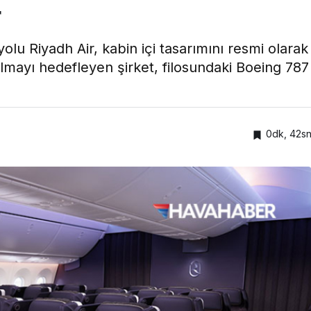
r
lu Riyadh Air, kabin içi tasarımını resmi olarak
olmayı hedefleyen şirket, filosundaki Boeing 787
0dk, 42s