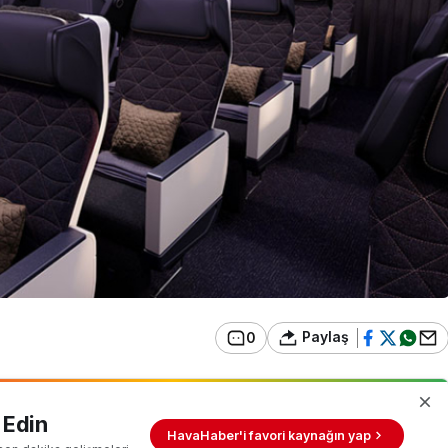
Paylaş
0
 Edin
HavaHaber'i favori kaynağın yap