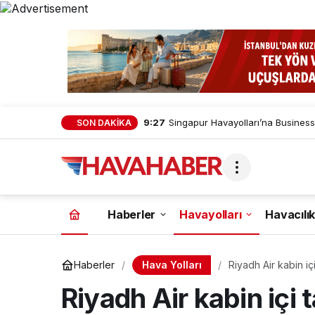
9:27
Singapur Havayolları’na Business
SON DAKİKA
Haberler
Havayolları
Havacılık
Hava Yolları
Haberler
Riyadh Air kabin içi 
Riyadh Air kabin içi t