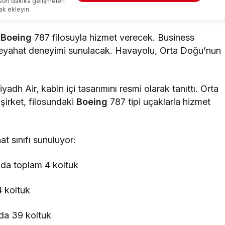
son dakika gelişmeleri
ak ekleyin.
,
Boeing
787 filosuyla hizmet verecek. Business
ı seyahat deneyimi sunulacak. Havayolu, Orta Doğu’nun
dh Air, kabin içi tasarımını resmi olarak tanıttı. Orta
şirket, filosundaki
Boeing
787 tipi uçaklarla hizmet
t sınıfı sunuluyor:
nda toplam 4 koltuk
 koltuk
da 39 koltuk