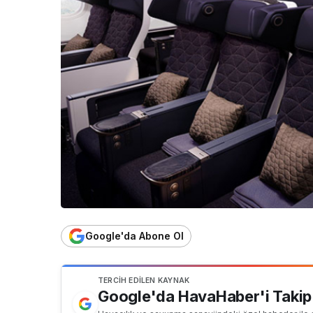
Google'da Abone Ol
TERCIH EDILEN KAYNAK
Google'da HavaHaber'i Takip