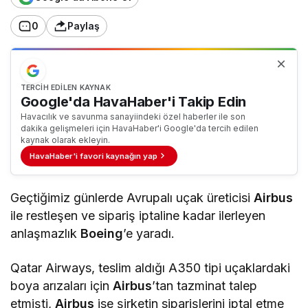
0
Paylaş
TERCIH EDILEN KAYNAK
Google'da HavaHaber'i Takip Edin
Havacılık ve savunma sanayiindeki özel haberler ile son
dakika gelişmeleri için HavaHaber'i Google'da tercih edilen
kaynak olarak ekleyin.
HavaHaber'i favori kaynağın yap
Geçtiğimiz günlerde Avrupalı uçak üreticisi
Airbus
ile restleşen ve sipariş iptaline kadar ilerleyen
anlaşmazlık
Boeing
’e yaradı.
Qatar Airways, teslim aldığı A350 tipi uçaklardaki
boya arızaları için
Airbus
’tan tazminat talep
etmişti,
Airbus
ise şirketin siparişlerini iptal etme