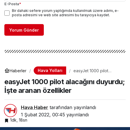
E-Posta
*
Bir dahaki sefere yorum yaptığımda kullanılmak üzere adımı, e-
posta adresimi ve web site adresimi bu tarayıcıya kaydet.
Yorum Gönder
Hava Yolları
Haberler
easyJet 1000 pilot
alacağını duyurdu; İşte
easyJet 1000 pilot alacağını duyurdu;
aranan özellikler
İşte aranan özellikler
Hava Haber
tarafından yayınlandı
1 Şubat 2022, 00:45
yayınlandı
1dk, 18sn