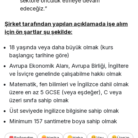
sektöre öncülük etmeye devam
edeceğiz.”
Şirket tarafından yapılan açıklamada işe alım
için ön şartlar şu şekilde:
18 yaşında veya daha büyük olmak (kurs
başlangıç tarihine göre)
Avrupa Ekonomik Alanı, Avrupa Birliği, İngiltere
ve İsviçre genelinde çalışabilme hakkı olmak
Matematik, fen bilimleri ve İngilizce dahil olmak
üzere en az 5 GCSE (veya eşdeğer), C veya
üzeri sınıfa sahip olmak
Üst seviyede ingilizce bilgisine sahip olmak
Minimum 157 santimetre boya sahip olmak
Beğendim
Harika
Haha
Vay
Üzgün