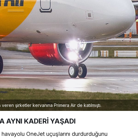
veren şirketler kervanına Primera Air de katılmıştı.
DA AYNI KADERİ YAŞADI
 havayolu OneJet uçuşlarını durdurduğunu