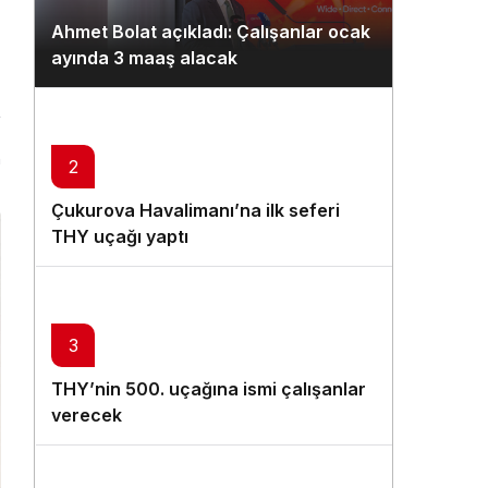
Gündüz Modu
Ahmet Bolat açıkladı: Çalışanlar ocak
Gündüz modunu seçin.
ayında 3 maaş alacak
Gece Modu
Gece modunu seçin.
n
2
Sistem Modu
Çukurova Havalimanı’na ilk seferi
Sistem modunu seçin.
THY uçağı yaptı
3
THY’nin 500. uçağına ismi çalışanlar
verecek