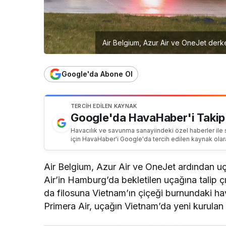
Air Belgium, Azur Air ve OneJet derken
Google'da Abone Ol
TERCIH EDILEN KAYNAK
Google'da HavaHaber'i Takip
Havacılık ve savunma sanayiindeki özel haberler ile 
için HavaHaber'i Google'da tercih edilen kaynak olar
Air Belgium, Azur Air ve OneJet ardından uçu
Air’in Hamburg’da bekletilen uçağına talip ç
da filosuna Vietnam’ın çiçeği burnundaki ha
Primera Air, uçağın Vietnam’da yeni kurulan 