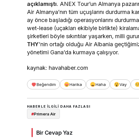
açıklamıştı
. ANEX Tour’un Almanya pazarın
Air Almanya’nın tüm uçuşlarını durdurma kara
ay önce başladığı operasyonlarını durdurma 
wet-lease (uçakları ekibiyle birlikte) kiralam
şirketleri böyle sıkıntılar yaşarken, milli gu
THY
’nin ortağı olduğu Air Albania geçtiğimi
yönetimi Gana’da kurmaya çalışıyor.
kaynak: havahaber.com
Beğendim
Harika
Haha
Vay
HABERLE ILGILI DAHA FAZLASI
#
Primera Air
Bir Cevap Yaz