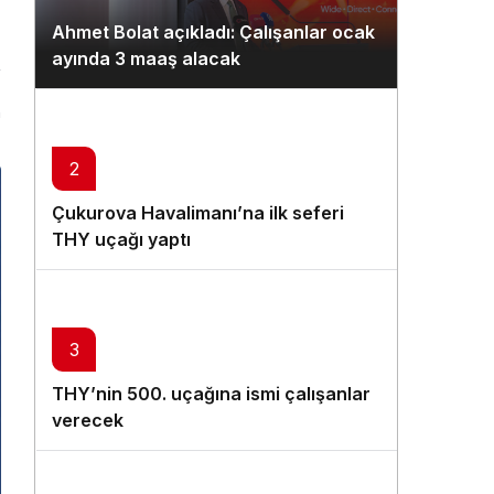
Gündüz Modu
Ahmet Bolat açıkladı: Çalışanlar ocak
Gündüz modunu seçin.
ayında 3 maaş alacak
Gece Modu
n
Gece modunu seçin.
2
Sistem Modu
Çukurova Havalimanı’na ilk seferi
Sistem modunu seçin.
THY uçağı yaptı
3
THY’nin 500. uçağına ismi çalışanlar
verecek