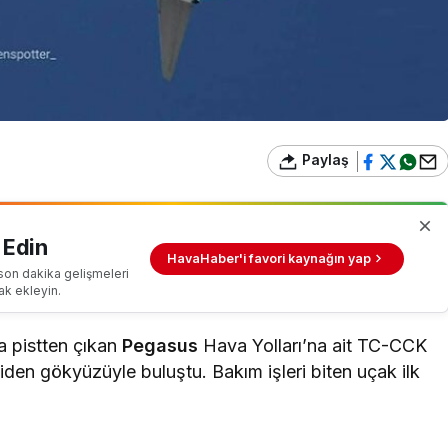
Paylaş
 Edin
HavaHaber'i favori kaynağın yap
son dakika gelişmeleri
ak ekleyin.
a pistten çıkan
Pegasus
Hava Yolları’na ait TC-CCK
den gökyüzüyle buluştu. Bakım işleri biten uçak ilk