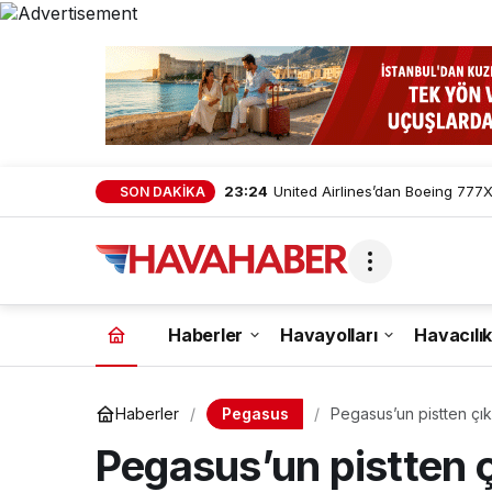
23:24
United Airlines’dan Boeing 777X 
SON DAKİKA
Haberler
Havayolları
Havacılık
Pegasus
Haberler
Pegasus’un pistten çı
Pegasus’un pistten ç