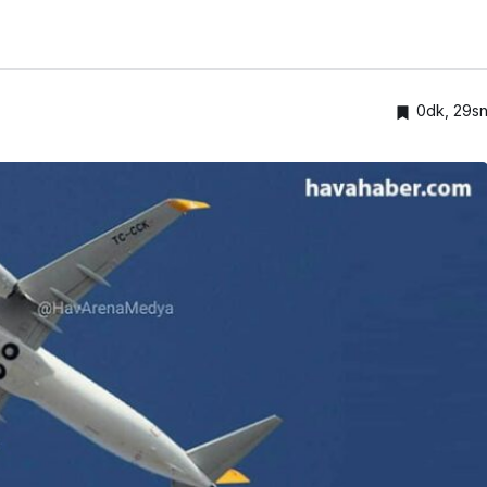
0dk, 29s