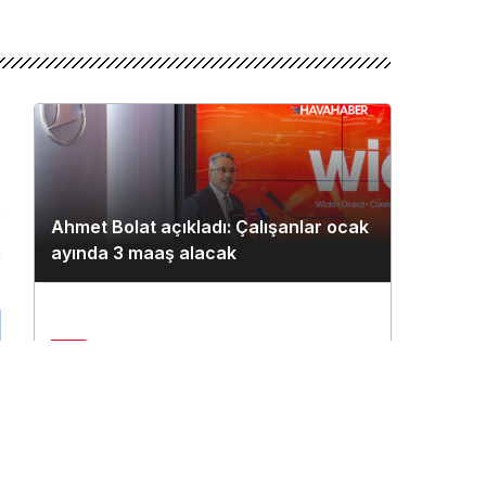
Ahmet Bolat açıkladı: Çalışanlar ocak
ayında 3 maaş alacak
n
2
Çukurova Havalimanı’na ilk seferi
THY uçağı yaptı