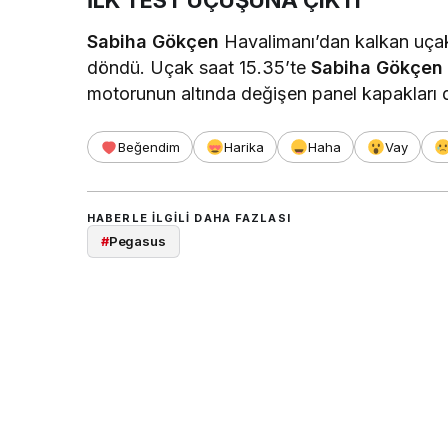
İLK TEST UÇUŞUNA ÇIKTI
Sabiha Gökçen
Havalimanı’dan kalkan uçak,
döndü. Uçak saat 15.35’te
Sabiha Gökçen
motorunun altında değişen panel kapakları d
Beğendim
Harika
Haha
Vay
HABERLE ILGILI DAHA FAZLASI
#
Pegasus