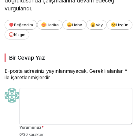
doğrultusunda çalışmalarına devam edeceği
vurgulandı.
Beğendim
Harika
Haha
Vay
Üzgün
Kızgın
Bir Cevap Yaz
E-posta adresiniz yayınlanmayacak.
Gerekli alanlar
*
ile işaretlenmişlerdir
Yorumunuz
*
0
/30 karakter