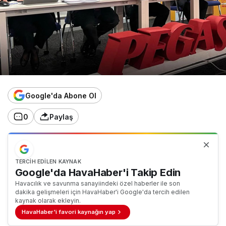
Google'da Abone Ol
0
Paylaş
TERCIH EDILEN KAYNAK
Google'da HavaHaber'i Takip Edin
Havacılık ve savunma sanayiindeki özel haberler ile son
dakika gelişmeleri için HavaHaber'i Google'da tercih edilen
kaynak olarak ekleyin.
HavaHaber'i favori kaynağın yap