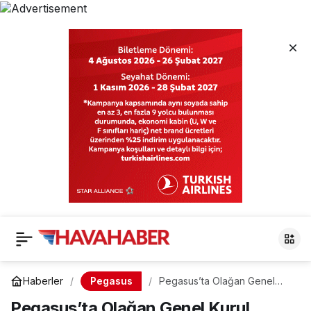
Pegasus
Haberler
Pegasus’ta Olağan Genel
Kurul Zamanı: Finansal
Pegasus’ta Olağan Genel Kurul
Raporlar ve Yönetim Kurulu