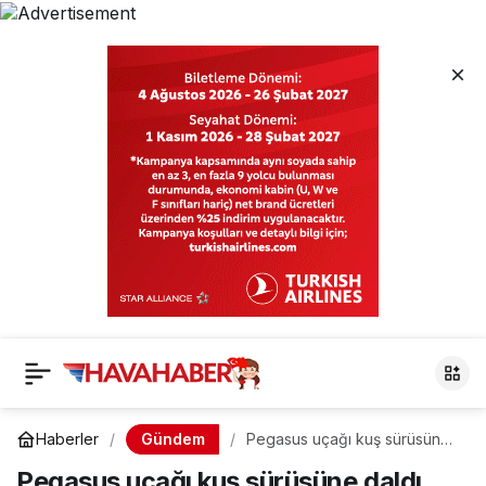
Gündem
Haberler
Pegasus uçağı kuş sürüsüne
daldı… Uçak geri döndü
Pegasus uçağı kuş sürüsüne daldı…