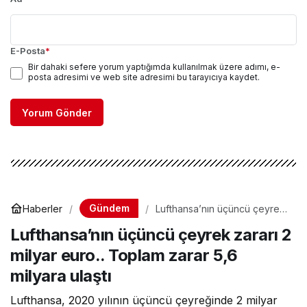
E-Posta
*
Bir dahaki sefere yorum yaptığımda kullanılmak üzere adımı, e-
posta adresimi ve web site adresimi bu tarayıcıya kaydet.
Yorum Gönder
Gündem
Haberler
Lufthansa’nın üçüncü çeyrek
zararı 2 milyar euro.. Toplam
Lufthansa’nın üçüncü çeyrek zararı 2
zarar 5,6 milyara ulaştı
milyar euro.. Toplam zarar 5,6
milyara ulaştı
Lufthansa, 2020 yılının üçüncü çeyreğinde 2 milyar