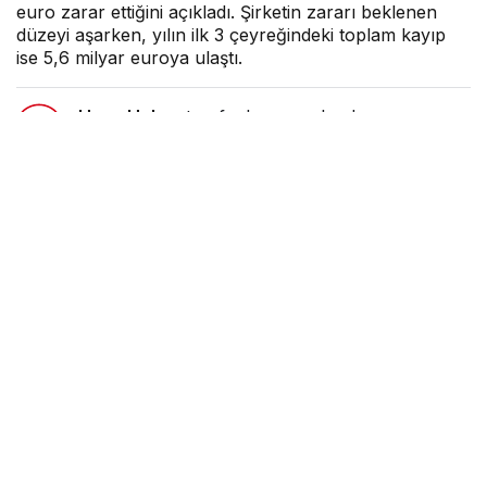
euro zarar ettiğini açıkladı. Şirketin zararı beklenen
düzeyi aşarken, yılın ilk 3 çeyreğindeki toplam kayıp
ise 5,6 milyar euroya ulaştı.
Hava Haber
tarafından yayınlandı
5 Kasım 2020, 16:03
yayınlandı
0dk, 33sn
Google'da Abone Ol