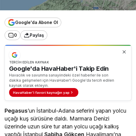
Google'da Abone Ol
0
Paylaş
TERCIH EDILEN KAYNAK
Google'da HavaHaber'i Takip Edin
Havacılık ve savunma sanayiindeki özel haberler ile son
dakika gelişmeleri için HavaHaber'i Google'da tercih edilen
kaynak olarak ekleyin.
HavaHaber'i favori kaynağın yap
Pegasus
’un İstanbul-Adana seferini yapan yolcu
uçağı kuş sürüsüne daldı. Marmara Denizi
üzerinde uzun süre tur atan yolcu uçağı kalkış
yaptığı İstanbul
Sabiha Gökçen
Havalimanı’na