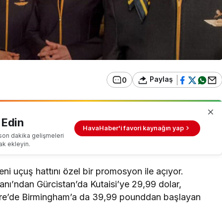
Paylaş
0
 Edin
HavaHaber'i favori kaynağın yap
son dakika gelişmeleri
ak ekleyin.
ni uçuş hattını özel bir promosyon ile açıyor.
nı’ndan Gürcistan’da Kutaisi’ye 29,99 dolar,
tere’de Birmingham’a da 39,99 pounddan başlayan