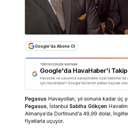
Google'da Abone Ol
TERCIH EDILEN KAYNAK
Google'da HavaHaber'i Takip
Havacılık ve savunma sanayiindeki özel haberler ile 
için HavaHaber'i Google'da tercih edilen kaynak olar
Pegasus
Havayolları, yıl sonuna kadar üç ye
Pegasus
, İstanbul
Sabiha Gökçen
Havalima
Almanya’da Dortmund’a 49,99 dolar, İngil
fiyatlarla uçuyor.