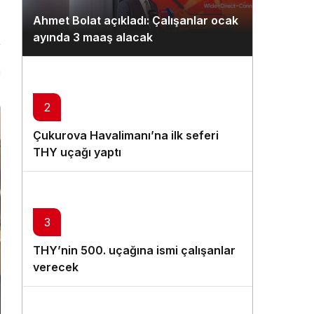
Gündüz Modu
Ahmet Bolat açıkladı: Çalışanlar ocak
Gündüz modunu seçin.
ayında 3 maaş alacak
Gece Modu
n
Gece modunu seçin.
2
Sistem Modu
Çukurova Havalimanı’na ilk seferi
Sistem modunu seçin.
THY uçağı yaptı
3
THY’nin 500. uçağına ismi çalışanlar
verecek