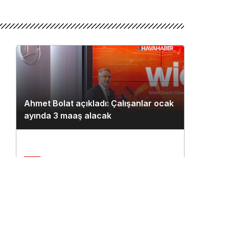
Ahmet Bolat açıkladı: Çalışanlar ocak
ayında 3 maaş alacak
n
2
Çukurova Havalimanı’na ilk seferi
THY uçağı yaptı