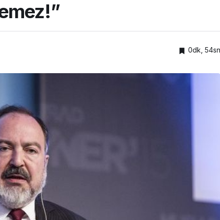
lemez!”
0dk, 54s