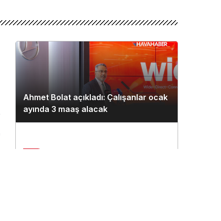
Ahmet Bolat açıkladı: Çalışanlar ocak
ayında 3 maaş alacak
n
2
Çukurova Havalimanı’na ilk seferi
THY uçağı yaptı