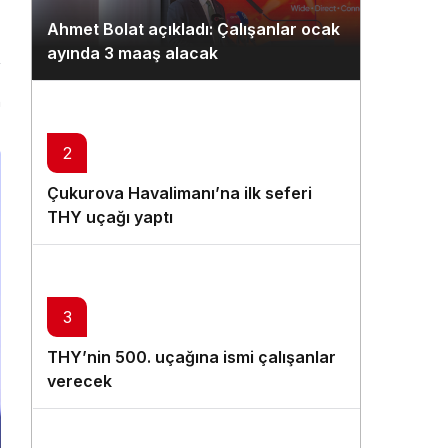
Gündüz Modu
Ahmet Bolat açıkladı: Çalışanlar ocak
Gündüz modunu seçin.
ayında 3 maaş alacak
Gece Modu
n
Gece modunu seçin.
2
Sistem Modu
Çukurova Havalimanı’na ilk seferi
Sistem modunu seçin.
THY uçağı yaptı
3
THY’nin 500. uçağına ismi çalışanlar
verecek