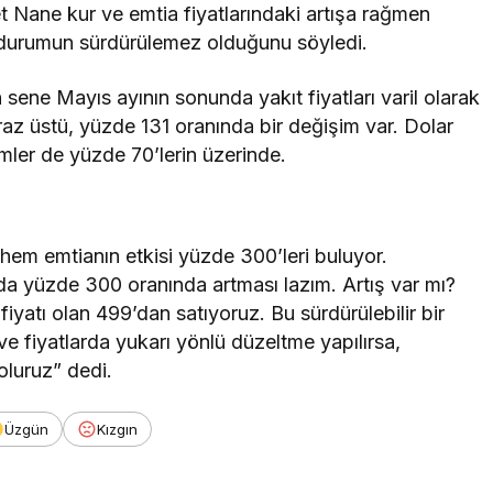
Nane kur ve emtia fiyatlarındaki artışa rağmen
 bu durumun sürdürülemez olduğunu söyledi.
ne Mayıs ayının sonunda yakıt fiyatları varil olarak
raz üstü, yüzde 131 oranında bir değişim var. Dolar
mler de yüzde 70’lerin üzerinde.
”
em emtianın etkisi yüzde 300’leri buluyor.
ızda yüzde 300 oranında artması lazım. Artış var mı?
iyatı olan 499’dan satıyoruz. Bu sürdürülebilir bir
e fiyatlarda yukarı yönlü düzeltme yapılırsa,
luruz” dedi.
Üzgün
Kızgın