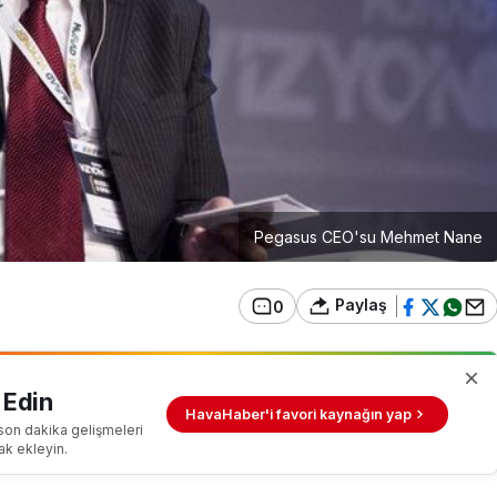
Pegasus CEO'su Mehmet Nane
Paylaş
0
 Edin
HavaHaber'i favori kaynağın yap
son dakika gelişmeleri
ak ekleyin.