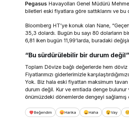
Pegasus
Havayolları Genel Müdürü Mehmet 
biletleri eski fiyatlara göre sattıklarını ve
Bloomberg HT’ye konuk olan Nane, “Geçen se
35,3 dolardı. Bugün bu sayı 80 dolarların bi
6,81 iken bugün 11,99’larda, buradaki değişi
“Bu sürdürülebilir bir durum değil
Toplam Dövize bağlı değerlerde hem döviz h
Fiyatlarımızı giderlerimizle karşılaştırdığım
Yok. Biz hala eski fiyattan maksimum tavan f
durum değil. Kur ve emtiada denge bulunur v
önümüzdeki dönemlerde dengeyi sağlamış o
Beğendim
Harika
Haha
Vay