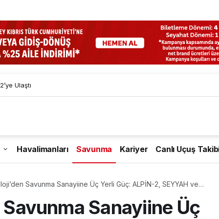
2’ye Ulaştı
Havalimanları
Savunma
Kariyer
Canlı Uçuş Takib
oloji’den Savunma Sanayiine Üç Yerli Güç: ALPİN-2, SEYYAH ve
ahada!
en Savunma Sanayiine Üç