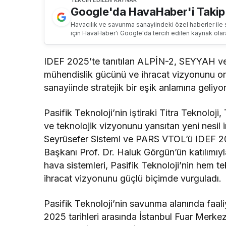
TERCIH EDILEN KAYNAK
Google'da HavaHaber'i Takip
Havacılık ve savunma sanayiindeki özel haberler ile 
için HavaHaber'i Google'da tercih edilen kaynak olar
IDEF 2025’te tanıtılan ALPİN-2, SEYYAH ve 
mühendislik gücünü ve ihracat vizyonunu ort
sanayiinde stratejik bir eşik anlamına geliyor
Pasifik Teknoloji’nin iştiraki Titra Teknolo
ve teknolojik vizyonunu yansıtan yeni nesi
Seyrüsefer Sistemi ve PARS VTOL’ü IDEF 20
Başkanı Prof. Dr. Haluk Görgün’ün katılımıyla
hava sistemleri, Pasifik Teknoloji’nin hem te
ihracat vizyonunu güçlü biçimde vurguladı.
Pasifik Teknoloji’nin savunma alanında faal
2025 tarihleri arasında İstanbul Fuar Merke