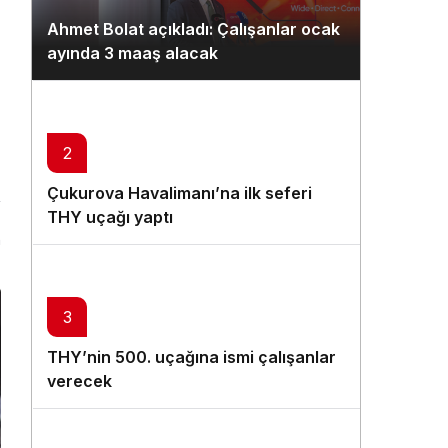
Gündüz Modu
Ahmet Bolat açıkladı: Çalışanlar ocak
Gündüz modunu seçin.
ayında 3 maaş alacak
Gece Modu
Gece modunu seçin.
2
Sistem Modu
Çukurova Havalimanı’na ilk seferi
Sistem modunu seçin.
THY uçağı yaptı
n
3
THY’nin 500. uçağına ismi çalışanlar
verecek