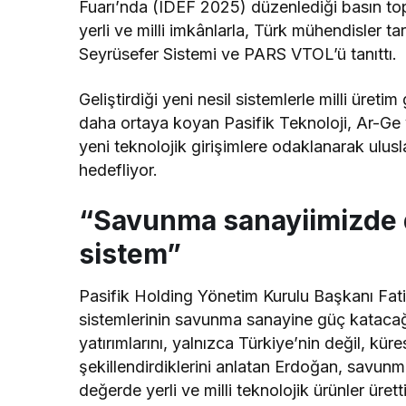
Fuarı’nda (IDEF 2025) düzenlediği basın top
yerli ve milli imkânlarla, Türk mühendisler 
Seyrüsefer Sistemi ve PARS VTOL’ü tanıttı.
Geliştirdiği yeni nesil sistemlerle milli üreti
daha ortaya koyan Pasifik Teknoloji, Ar-Ge ya
yeni teknolojik girişimlere odaklanarak ulu
hedefliyor.
“Savunma sanayiimizde d
sistem”
Pasifik Holding Yönetim Kurulu Başkanı Fatih
sistemlerinin savunma sanayine güç katacağı
yatırımlarını, yalnızca Türkiye’nin değil, küre
şekillendirdiklerini anlatan Erdoğan, savunma 
değerde yerli ve milli teknolojik ürünler üret