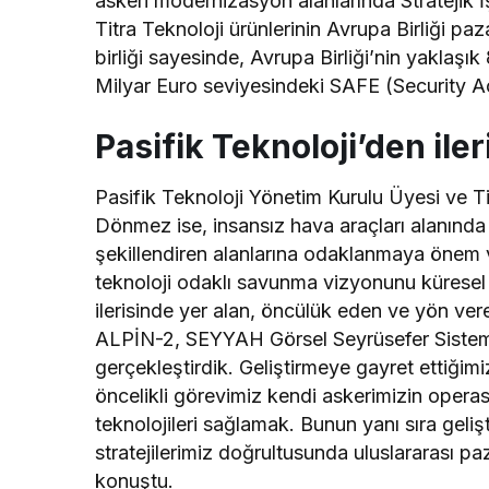
askeri modernizasyon alanlarında Stratejik İ
Titra Teknoloji ürünlerinin Avrupa Birliği pa
birliği sayesinde, Avrupa Birliği’nin yakla
Milyar Euro seviyesindeki SAFE (Security A
Pasifik Teknoloji’den iler
Pasifik Teknoloji Yönetim Kurulu Üyesi ve
Dönmez ise, insansız hava araçları alanında 
şekillendiren alanlarına odaklanmaya önem v
teknoloji odaklı savunma vizyonunu küresel 
ilerisinde yer alan, öncülük eden ve yön v
ALPİN-2, SEYYAH Görsel Seyrüsefer Sistemi
gerçekleştirdik. Geliştirmeye gayret ettiğim
öncelikli görevimiz kendi askerimizin operas
teknolojileri sağlamak. Bunun yanı sıra gelişt
stratejilerimiz doğrultusunda uluslararası 
konuştu.