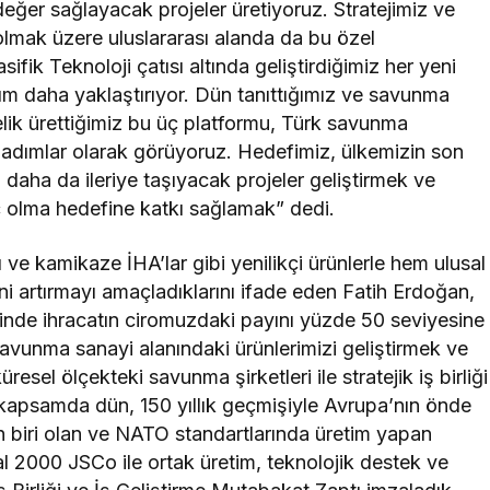
değer sağlayacak projeler üretiyoruz. Stratejimiz ve
mak üzere uluslararası alanda da bu özel
sifik Teknoloji çatısı altında geliştirdiğimiz her yeni
dım daha yaklaştırıyor. Dün tanıttığımız ve savunma
elik ürettiğimiz bu üç platformu, Türk savunma
i adımlar olarak görüyoruz. Hedefimiz, ülkemizin son
daha da ileriye taşıyacak projeler geliştirmek ve
 olma hedefine katkı sağlamak” dedi.
ı ve kamikaze İHA’lar gibi yenilikçi ürünlerle hem ulusal
i artırmayı amaçladıklarını ifade eden Fatih Erdoğan,
rinde ihracatın ciromuzdaki payını yüzde 50 seviyesine
avunma sanayi alanındaki ürünlerimizi geliştirmek ve
sel ölçekteki savunma şirketleri ile stratejik iş birliği
Bu kapsamda dün, 150 yıllık geçmişiyle Avrupa’nın önde
n biri olan ve NATO standartlarında üretim yapan
al 2000 JSCo ile ortak üretim, teknolojik destek ve