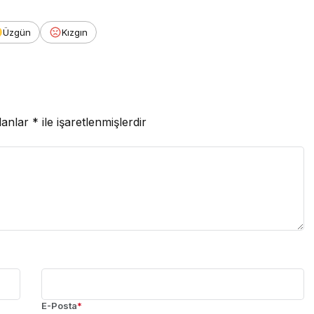
Üzgün
Kızgın
lanlar
*
ile işaretlenmişlerdir
E-Posta
*