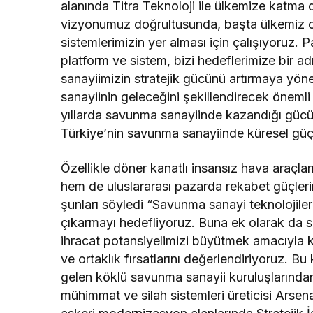
alanında Titra Teknoloji ile ülkemize katma 
vizyonumuz doğrultusunda, başta ülkemiz ol
sistemlerimizin yer alması için çalışıyoruz. Pa
platform ve sistem, bizi hedeflerimize bir a
sanayiimizin stratejik gücünü artırmaya yön
sanayiinin geleceğini şekillendirecek öneml
yıllarda savunma sanayiinde kazandığı gücü 
Türkiye’nin savunma sanayiinde küresel güç
Özellikle döner kanatlı insansız hava araçlar
hem de uluslararası pazarda rekabet güçlerin
şunları söyledi “Savunma sanayi teknolojile
çıkarmayı hedefliyoruz. Buna ek olarak da s
ihracat potansiyelimizi büyütmek amacıyla küre
ve ortaklık fırsatlarını değerlendiriyoruz. 
gelen köklü savunma sanayii kuruluşlarında
mühimmat ve silah sistemleri üreticisi Arsen