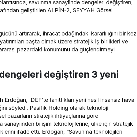
lantısında, savunma sanayiinde dengeleri değiştiren,
tarafından geliştirilen ALPİN-2, SEYYAH Görsel
m gücünü artırarak, ihracat odağındaki kararlılığını bir kez
tırımları başta olmak üzere stratejik iş birlikleri ve
slararası pazardaki konumunu da güçlendirmeyi
engeleri değiştiren 3 yeni
 Erdoğan, IDEF’te tanıttıkları yeni nesil insansız hava
nı söyledi. Pasifik Holding olarak teknoloji
sel pazarların stratejik ihtiyaçlarına göre
sanayiinden bilişim teknolojilerine, ülke için stratejik
tiklerini ifade etti. Erdoğan, “Savunma teknolojileri