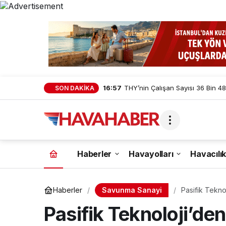
16:57
THY’nin Çalışan Sayısı 36 Bin 48
SON DAKİKA
Haberler
Havayolları
Havacılık
Savunma Sanayi
Haberler
Pasifik Tekn
PARS VTOL S
Pasifik Teknoloji’d