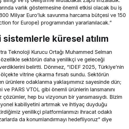
ş Birliği ve İş Geliştirme Mutabakat Zaptı imzaladık.
zarında varlık göstermesine önemli etkisi olacak bu iş
şık 800 Milyar Euro’luk savunma harcama bütçesi ve 150
ction for Europe) programından yararlanılacak.”
i sistemlerle küresel atılım
 Titra Teknoloji Kurucu Ortağı Muhammed Selman
özellikle sektörün daha yenilikçi ve geleceği
erdiklerini belirtti. Dönmez, “IDEF 2025, Türkiye’nin
ölçekte vitrine çıkarma fırsatı sundu. Sektörün
eren ürünlere odaklanma yaklaşımımız sayesinde dün;
 ve PARS VTOL gibi önemli ürünlerin lansmanını
iz çözümler, hep bu vizyonun bir yansımasıydı. Bizim
yonel kabiliyetini artırmak ve ihtiyaç duyduğu
irdiğimiz yenilikçi platformlarımızı ihracat odaklı
pazarlarda da konumlandırmayı hedefliyoruz” diye