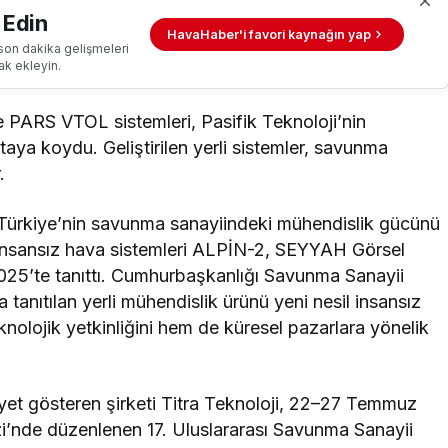
 Edin
HavaHaber'i favori kaynağın yap
son dakika gelişmeleri
ak ekleyin.
PARS VTOL sistemleri, Pasifik Teknoloji’nin
aya koydu. Geliştirilen yerli sistemler, savunma
.
ji, Türkiye’nin savunma sanayiindeki mühendislik gücünü
l insansız hava sistemleri ALPİN-2, SEYYAH Görsel
25’te tanıttı. Cumhurbaşkanlığı Savunma Sanayii
 tanıtılan yerli mühendislik ürünü yeni nesil insansız
knolojik yetkinliğini hem de küresel pazarlara yönelik
iyet gösteren şirketi Titra Teknoloji, 22–27 Temmuz
zi’nde düzenlenen 17. Uluslararası Savunma Sanayii