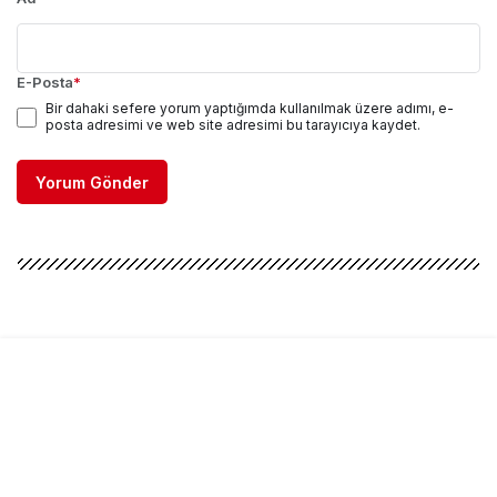
E-Posta
*
Bir dahaki sefere yorum yaptığımda kullanılmak üzere adımı, e-
posta adresimi ve web site adresimi bu tarayıcıya kaydet.
Yorum Gönder
HavaHaber © Telif Hakkı 2026, Tüm Hakları Saklıdır
Mobil Uygulamalarımız
Gizlilik Politikası
Künye
Hakkımızda
İletişim