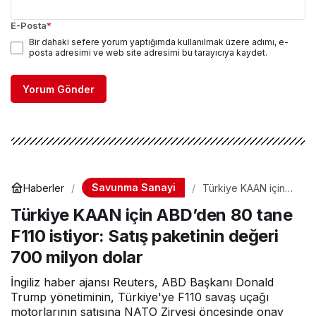
E-Posta
*
Bir dahaki sefere yorum yaptığımda kullanılmak üzere adımı, e-
posta adresimi ve web site adresimi bu tarayıcıya kaydet.
Yorum Gönder
Savunma Sanayi
Haberler
Türkiye KAAN için
ABD’den 80 tane
Türkiye KAAN için ABD’den 80 tane
F110 istiyor: Satış
paketinin değeri
F110 istiyor: Satış paketinin değeri
700 milyon dolar
700 milyon dolar
İngiliz haber ajansı Reuters, ABD Başkanı Donald
Trump yönetiminin, Türkiye'ye F110 savaş uçağı
motorlarının satışına NATO Zirvesi öncesinde onay