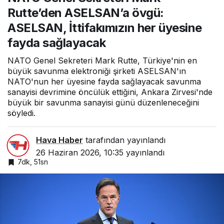
ASELSAN’a övgü:
Rutte’den ASELSAN’a övgü:
ASELSAN,
İttifakımızın her
ASELSAN, İttifakımızın her üyesine
üyesine fayda
sağlayacak
fayda sağlayacak
NATO Genel Sekreteri Mark Rutte, Türkiye'nin en
büyük savunma elektroniği şirketi ASELSAN'ın
NATO'nun her üyesine fayda sağlayacak savunma
sanayisi devrimine öncülük ettiğini, Ankara Zirvesi'nde
büyük bir savunma sanayisi günü düzenleneceğini
söyledi.
Hava Haber
tarafından yayınlandı
26 Haziran 2026, 10:35
yayınlandı
7dk, 51sn