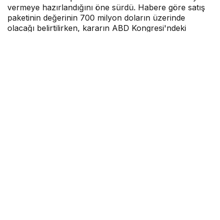
vermeye hazırlandığını öne sürdü. Habere göre satış
paketinin değerinin 700 milyon doların üzerinde
olacağı belirtilirken, kararın ABD Kongresi'ndeki
itirazlara rağmen Ankara'ya yönelik önemli bir jest
olarak değerlendirildiği ifade edildi.
Hava Haber
tarafından yayınlandı
25 Haziran 2026, 10:11
yayınlandı
1dk, 17sn