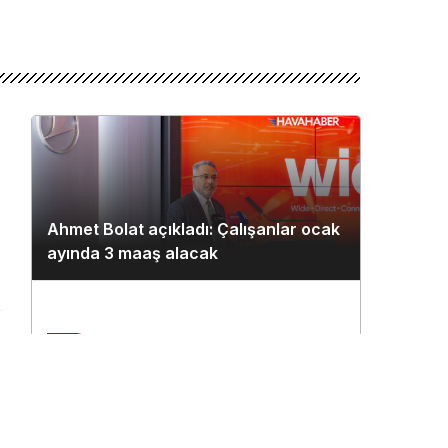
Ahmet Bolat açıkladı: Çalışanlar ocak
ayında 3 maaş alacak
n
2
Çukurova Havalimanı’na ilk seferi
THY uçağı yaptı