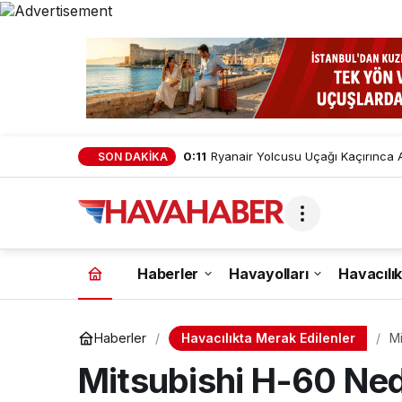
0:11
Ryanair Yolcusu Uçağı Kaçırınca A
SON DAKİKA
Haberler
Havayolları
Havacılık
Havacılıkta Merak Edilenler
Haberler
Mi
He
Mitsubishi H-60 Nedi