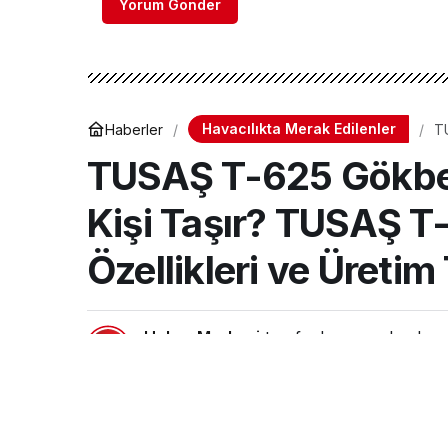
Yorum Gönder
Havacılıkta Merak Edilenler
Haberler
T
Gö
TUSAŞ T-625 Gökbey
Kişi Taşır? TUSAŞ T
Özellikleri ve Üretim 
Haber Merkezi
tarafından yayınlandı
16 Haziran 2024, 18:12
yayınlandı