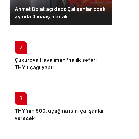
Gündüz Modu
Ahmet Bolat açıkladı: Çalışanlar ocak
Gündüz modunu seçin.
ayında 3 maaş alacak
Gece Modu
Gece modunu seçin.
n
2
Sistem Modu
Çukurova Havalimanı’na ilk seferi
Sistem modunu seçin.
THY uçağı yaptı
3
THY’nin 500. uçağına ismi çalışanlar
verecek