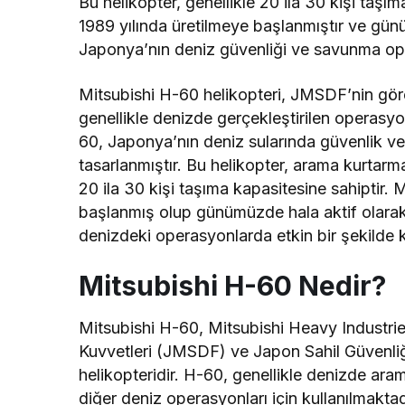
Bu helikopter, genellikle 20 ila 30 kişi taşı
1989 yılında üretilmeye başlanmıştır ve gün
Japonya’nın deniz güvenliği ve savunma ope
Mitsubishi H-60 helikopteri, JMSDF’nin görevl
genellikle denizde gerçekleştirilen operasyo
60, Japonya’nın deniz sularında güvenlik v
tasarlanmıştır. Bu helikopter, arama kurtarma
20 ila 30 kişi taşıma kapasitesine sahiptir. 
başlanmış olup günümüzde hala aktif olarak 
denizdeki operasyonlarda etkin bir şekilde k
Mitsubishi H-60 Nedir?
Mitsubishi H-60, Mitsubishi Heavy Industri
Kuvvetleri (JMSDF) ve Japon Sahil Güvenliğ
helikopteridir. H-60, genellikle denizde ara
diğer deniz operasyonları için kullanılmakt