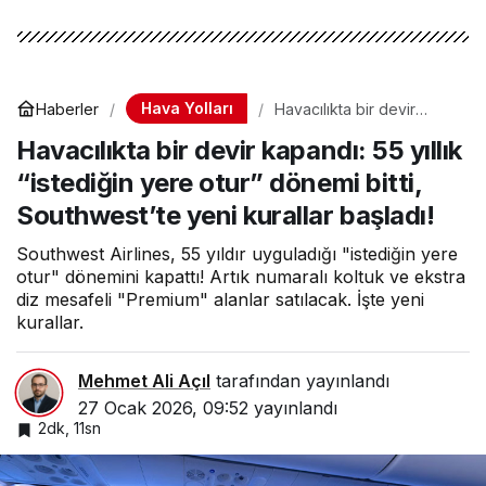
Hava Yolları
Haberler
Havacılıkta bir devir
kapandı: 55 yıllık
Havacılıkta bir devir kapandı: 55 yıllık
“istediğin yere otur”
dönemi bitti, Southwest’te
“istediğin yere otur” dönemi bitti,
yeni kurallar başladı!
Southwest’te yeni kurallar başladı!
Southwest Airlines, 55 yıldır uyguladığı "istediğin yere
otur" dönemini kapattı! Artık numaralı koltuk ve ekstra
diz mesafeli "Premium" alanlar satılacak. İşte yeni
kurallar.
Mehmet Ali Açıl
tarafından yayınlandı
27 Ocak 2026, 09:52
yayınlandı
2dk, 11sn