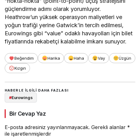
“nokta-nokta” (point-to-point) uçuş stratejisini
güçlendirme adımı olarak yorumluyor.
Heathrow’un yüksek operasyon maliyetleri ve
yoğun trafiği yerine Gatwick’in tercih edilmesi,
Eurowings gibi “value” odaklı havayolları için bilet
fiyatlarında rekabetçi kalabilme imkanı sunuyor.
Beğendim
Harika
Haha
Vay
Üzgün
Kızgın
HABERLE ILGILI DAHA FAZLASI
#
Eurowings
Bir Cevap Yaz
E-posta adresiniz yayınlanmayacak.
Gerekli alanlar
*
ile işaretlenmişlerdir