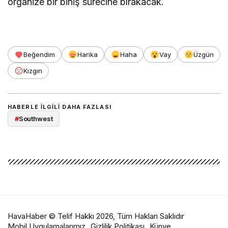
organize bir biniş sürecine bırakacak.
Beğendim
Harika
Haha
Vay
Üzgün
Kızgın
HABERLE ILGILI DAHA FAZLASI
#
Southwest
HavaHaber © Telif Hakkı 2026, Tüm Hakları Saklıdır
Mobil Uygulamalarımız
Gizlilik Politikası
Künye