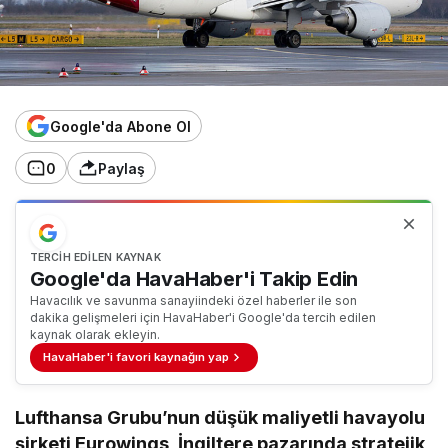
Google'da Abone Ol
0
Paylaş
TERCIH EDILEN KAYNAK
Google'da HavaHaber'i Takip Edin
Havacılık ve savunma sanayiindeki özel haberler ile son
dakika gelişmeleri için HavaHaber'i Google'da tercih edilen
kaynak olarak ekleyin.
HavaHaber'i favori kaynağın yap
Lufthansa Grubu’nun düşük maliyetli havayolu
şirketi Eurowings, İngiltere pazarında stratejik