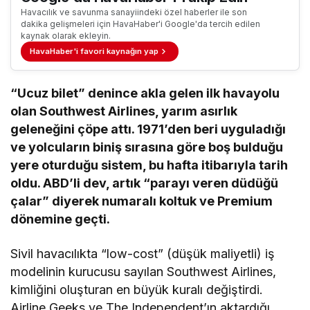
Havacılık ve savunma sanayiindeki özel haberler ile son
dakika gelişmeleri için HavaHaber'i Google'da tercih edilen
kaynak olarak ekleyin.
HavaHaber'i favori kaynağın yap
“Ucuz bilet” denince akla gelen ilk havayolu
olan Southwest Airlines, yarım asırlık
geleneğini çöpe attı. 1971’den beri uyguladığı
ve yolcuların biniş sırasına göre boş bulduğu
yere oturduğu sistem, bu hafta itibarıyla tarih
oldu. ABD’li dev, artık “parayı veren düdüğü
çalar” diyerek numaralı koltuk ve Premium
dönemine geçti.
Sivil havacılıkta “low-cost” (düşük maliyetli) iş
modelinin kurucusu sayılan Southwest Airlines,
kimliğini oluşturan en büyük kuralı değiştirdi.
Airline Geeks ve The Independent’ın aktardığı