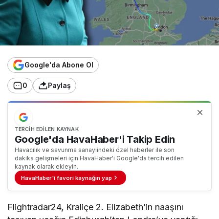
Google'da Abone Ol
0
Paylaş
TERCIH EDILEN KAYNAK
Google'da HavaHaber'i Takip Edin
Havacılık ve savunma sanayiindeki özel haberler ile son
dakika gelişmeleri için HavaHaber'i Google'da tercih edilen
kaynak olarak ekleyin.
HavaHaber'i favori kaynağın yap
Flightradar24, Kraliçe 2. Elizabeth’in naaşını