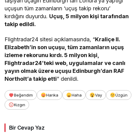
taşıyan uçağın Edinburgh’tan Londra’ya yaptığı
uçuşun tüm zamanların ‘uçuş takip rekoru’
kırdığını duyurdu.
Uçuş, 5 milyon kişi tarafından
takip edildi.
Flightradar24 sitesi açıklamasında, “
Kraliçe II.
Elizabeth’in son uçuşu, tüm zamanların uçuş
izleme rekorunu kırdı. 5 milyon kişi,
Flightradar24’teki web, uygulamalar ve canlı
yayın olmak üzere uçuşu Edinburgh’dan RAF
Northolt’a takip etti
” denildi.
Beğendim
Harika
Haha
Vay
Üzgün
Kızgın
Bir Cevap Yaz