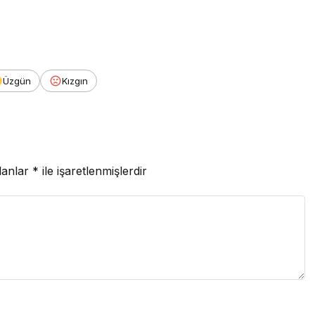
Üzgün
Kızgın
lanlar
*
ile işaretlenmişlerdir