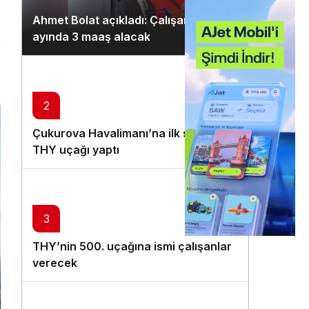
Gündüz Modu
Ahmet Bolat açıkladı: Çalışanlar ocak
Gündüz modunu seçin.
ayında 3 maaş alacak
Gece Modu
n
Gece modunu seçin.
2
Sistem Modu
Çukurova Havalimanı’na ilk seferi
Sistem modunu seçin.
THY uçağı yaptı
3
THY’nin 500. uçağına ismi çalışanlar
verecek