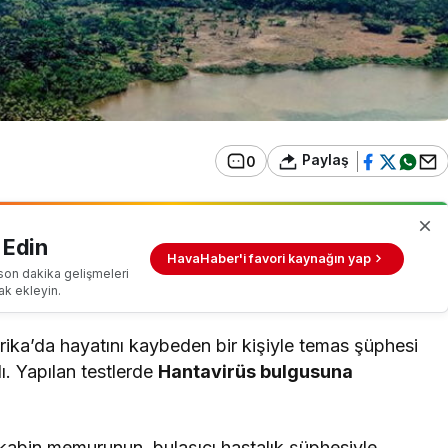
Paylaş
0
 Edin
HavaHaber'i favori kaynağın yap
son dakika gelişmeleri
ak ekleyin.
ika’da hayatını kaybeden bir kişiyle temas şüphesi
. Yapılan testlerde
Hantavirüs bulgusuna
abin memurunun, bulaşıcı hastalık şüphesiyle