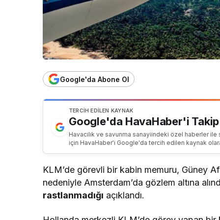
Google'da Abone Ol
TERCIH EDILEN KAYNAK
Google'da HavaHaber'i Takip
Havacılık ve savunma sanayiindeki özel haberler ile 
için HavaHaber'i Google'da tercih edilen kaynak olar
KLM’de görevli bir kabin memuru, Güney Afr
nedeniyle Amsterdam’da gözlem altına alındı
rastlanmadığı
açıklandı.
Hollanda merkezli KLM’de görev yapan bir k