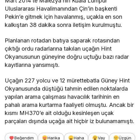
Mart 2014’te Malezya’nın Kuala Lumpur
Uluslararası Havalimanından Çin’in başkenti
Pekin’e gitmek için havalanmış, uçakla en son
kalkıştan 38 dakika sonra iletişim kurulmuştu.
Planlanan rotadan batıya saparak rotasından
çıktığı ordu radarlarına takılan uçağın Hint
Okyanusunun güneyine doğru uçtuğu bazı radar
kayıtlarına yansımıştı.
Uçağın 227 yolcu ve 12 mürettebatla Güney Hint
Okyanusunda düştüğü tahmin edilen noktalarda
yapılan arama çalışması havacılık tarihinin en
pahalı arama kurtarma faaliyeti olmuştu. Ancak bir
kısmı MH370’e ait olduğu kesinleşen uçak
parçaları dışında uçağa ait hiçbir iz bulunamamıştı.
Beğendim
Harika
Haha
Vay
Üzgün