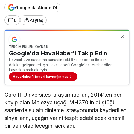
Google'da Abone Ol
0
Paylaş
TERCIH EDILEN KAYNAK
Google'da HavaHaber'i Takip Edin
Havacılık ve savunma sanayiindeki özel haberler ile son
dakika gelişmeleri için HavaHaber'i Google'da tercih edilen
kaynak olarak ekleyin.
HavaHaber'i favori kaynağın yap
Cardiff Üniversitesi araştırmacıları, 2014’ten beri
kayıp olan Malezya uçağı MH370’in düştüğü
saatlerde su altı dinleme istasyonunda kaydedilen
sinyallerin, uçağın yerini tespit edebilecek önemli
bir veri olabileceğini açıkladı.