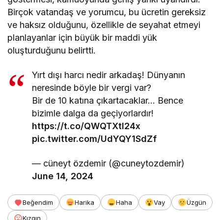
Birçok vatandaş ve yorumcu, bu ücretin gereksiz
ve haksız olduğunu, özellikle de seyahat etmeyi
planlayanlar için büyük bir maddi yük
oluşturduğunu belirtti.
Yırt dışı harcı nedir arkadaş! Dünyanın
neresinde böyle bir vergi var?
Bir de 10 katına çıkartacaklar… Bence
bizimle dalga da geçiyorlardır!
https://t.co/QWQTXtI24x
pic.twitter.com/UdYQY1SdZf
— cüneyt özdemir (@cuneytozdemir)
June 14, 2024
Beğendim
Harika
Haha
Vay
Üzgün
Kızgın