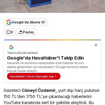
Google'da Abone Ol
0
Paylaş
TERCIH EDILEN KAYNAK
Google'da HavaHaber'i Takip Edin
Havacılık ve savunma sanayiindeki özel haberler ile son
dakika gelişmeleri için HavaHaber'i Google'da tercih edilen
kaynak olarak ekleyin.
HavaHaber'i favori kaynağın yap
Gazeteci
Cüneyt Özdemir,
yurt dışı harç pulunun
150 TL’den 1750 TL’ye çıkarılacağı haberlerini
YouTube kanalında sert bir şekilde eleştirdi. Bu