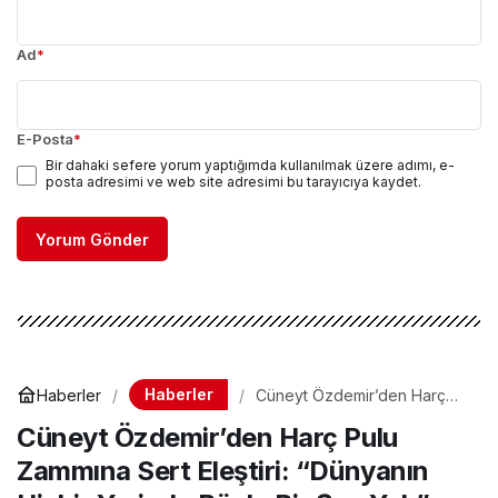
Ad
*
E-Posta
*
Bir dahaki sefere yorum yaptığımda kullanılmak üzere adımı, e-
posta adresimi ve web site adresimi bu tarayıcıya kaydet.
Yorum Gönder
Haberler
Haberler
Cüneyt Özdemir’den Harç
Pulu Zammına Sert Eleştiri:
Cüneyt Özdemir’den Harç Pulu
“Dünyanın Hiçbir Yerinde
Böyle Bir Şey Yok”
Zammına Sert Eleştiri: “Dünyanın