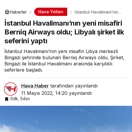
Hava Yolları
Haberler
İstanbul Havalimanı’nın
yeni misafiri Berniq
İstanbul Havalimanı’nın yeni misafiri
Airways oldu; Libyalı
şirket ilk seferini yaptı
Berniq Airways oldu; Libyalı şirket ilk
seferini yaptı
İstanbul Havalimanı’nın yeni misafiri Libya merkezli
Bingazi şehrinde bulunan Berniq Airways oldu. Şirket,
Bingazi ile İstanbul Havalimanı arasında karşılıklı
seferlere başladı.
Hava Haber
tarafından yayınlandı
11 Mayıs 2022, 14:20
yayınlandı
0dk, 54sn