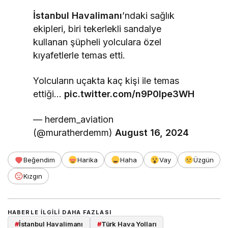
İstanbul Havalimanı
’ndaki sağlık
ekipleri, biri tekerlekli sandalye
kullanan şüpheli yolculara özel
kıyafetlerle temas etti.
Yolcuların uçakta kaç kişi ile temas
ettiği…
pic.twitter.com/n9P0Ipe3WH
— herdem_aviation
(@muratherdemm)
August 16, 2024
Beğendim
Harika
Haha
Vay
Üzgün
Kızgın
HABERLE ILGILI DAHA FAZLASI
#
İstanbul Havalimanı
#
Türk Hava Yolları