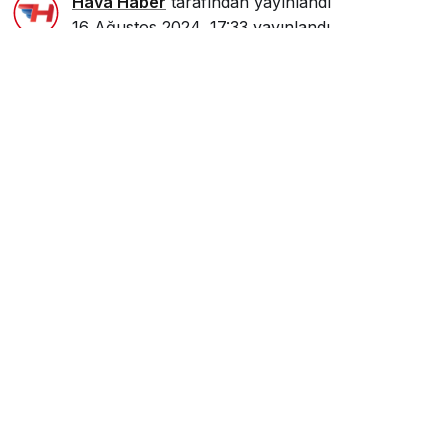
Hava Haber
tarafından yayınlandı
16 Ağustos 2024, 17:33
yayınlandı
0dk, 34sn
Google'da Abone Ol
0
Paylaş