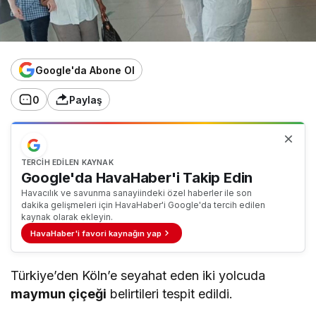
Google'da Abone Ol
0
Paylaş
TERCIH EDILEN KAYNAK
Google'da HavaHaber'i Takip Edin
Havacılık ve savunma sanayiindeki özel haberler ile son
dakika gelişmeleri için HavaHaber'i Google'da tercih edilen
kaynak olarak ekleyin.
HavaHaber'i favori kaynağın yap
Türkiye’den Köln’e seyahat eden iki yolcuda
maymun çiçeği
belirtileri tespit edildi.