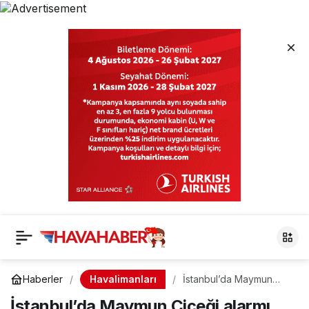
Havalimanları
Haberler
İstanbul’da Maymun
Çiçeği alarmı.. Köln’e
İstanbul’da Maymun Çiçeği alarmı..
gidecek yolcularda