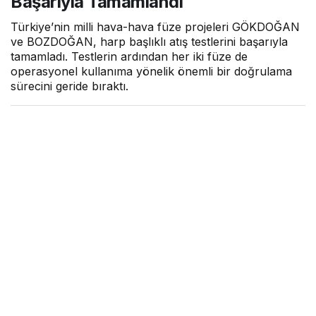
Başarıyla Tamamlandı
Türkiye’nin milli hava-hava füze projeleri GÖKDOĞAN
ve BOZDOĞAN, harp başlıklı atış testlerini başarıyla
tamamladı. Testlerin ardından her iki füze de
operasyonel kullanıma yönelik önemli bir doğrulama
sürecini geride bıraktı.
Hava Haber
tarafından yayınlandı
29 Mayıs 2026, 12:57
yayınlandı
2dk, 25sn