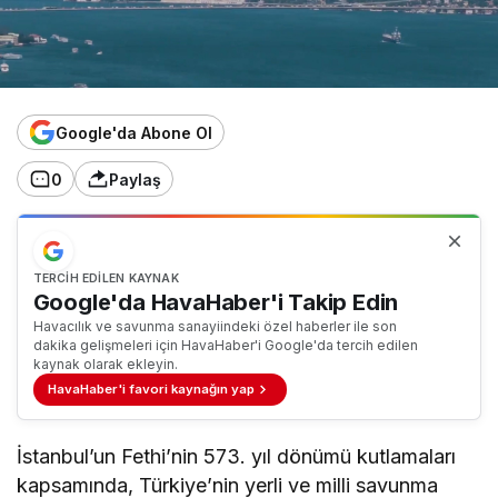
Google'da Abone Ol
0
Paylaş
TERCIH EDILEN KAYNAK
Google'da HavaHaber'i Takip Edin
Havacılık ve savunma sanayiindeki özel haberler ile son
dakika gelişmeleri için HavaHaber'i Google'da tercih edilen
kaynak olarak ekleyin.
HavaHaber'i favori kaynağın yap
İstanbul’un Fethi’nin 573. yıl dönümü kutlamaları
kapsamında, Türkiye’nin yerli ve milli savunma