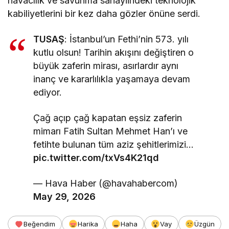
havacılık ve savunma sanayiindeki teknolojik
kabiliyetlerini bir kez daha gözler önüne serdi.
TUSAŞ
: İstanbul’un Fethi’nin 573. yılı
kutlu olsun! Tarihin akışını değiştiren o
büyük zaferin mirası, asırlardır aynı
inanç ve kararlılıkla yaşamaya devam
ediyor.
Çağ açıp çağ kapatan eşsiz zaferin
mimarı Fatih Sultan Mehmet Han’ı ve
fetihte bulunan tüm aziz şehitlerimizi…
pic.twitter.com/txVs4K21qd
— Hava Haber (@havahabercom)
May 29, 2026
Beğendim
Harika
Haha
Vay
Üzgün