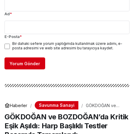
Ad
*
E-Posta
*
Bir dahaki sefere yorum yaptığımda kullanılmak üzere adımı, e-
posta adresimi ve web site adresimi bu tarayıcıya kaydet.
Yorum Gönder
Savunma Sanayi
Haberler
GÖKDOĞAN ve
BOZDOĞAN’da Kritik
GÖKDOĞAN ve BOZDOĞAN’da Kritik
Eşik Aşıldı: Harp
Başlıklı Testler
Eşik Aşıldı: Harp Başlıklı Testler
Başarıyla
Tamamlandı