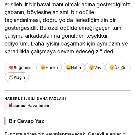
erişilebilir bir havalimanı olmak adına gösterdiğimiz
çabanın, böylesine anlamlı bir ödülle
taçlandırılması, doğru yolda ilerlediğimizin bir
göstergesidir. Bu özel ödülde emeği geçen tüm
çalışma arkadaşlarıma gönülden teşekkür
ediyorum. Daha iyisini başarmak için aynı azim ve
kararlılıkla çalışmaya devam edeceğiz.” dedi.
Beğendim
Harika
Haha
Vay
Üzgün
Kızgın
HABERLE ILGILI DAHA FAZLASI
#
İstanbul Havalimanı
Bir Cevap Yaz
E-posta adresiniz yayınlanmayacak.
Gerekli alanlar
*