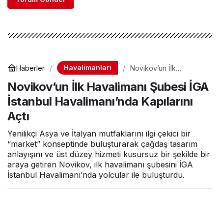
Havalimanları
Haberler
Novikov’un İlk
Havalimanı Şubesi İGA
Novikov’un İlk Havalimanı Şubesi İGA
İstanbul Havalimanı’nda
Kapılarını Açtı
İstanbul Havalimanı’nda Kapılarını
Açtı
Yenilikçi Asya ve İtalyan mutfaklarını ilgi çekici bir
“market” konseptinde buluşturarak çağdaş tasarım
anlayışını ve üst düzey hizmeti kusursuz bir şekilde bir
araya getiren Novikov, ilk havalimanı şubesini İGA
İstanbul Havalimanı’nda yolcular ile buluşturdu.
Hava Haber
tarafından yayınlandı
12 Aralık 2024, 16:29
yayınlandı