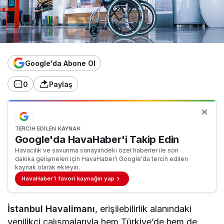
Google'da Abone Ol
0
Paylaş
TERCIH EDILEN KAYNAK
Google'da HavaHaber'i Takip Edin
Havacılık ve savunma sanayiindeki özel haberler ile son
dakika gelişmeleri için HavaHaber'i Google'da tercih edilen
kaynak olarak ekleyin.
HavaHaber'i favori kaynağın yap
İstanbul Havalimanı
, erişilebilirlik alanındaki
yenilikçi çalışmalarıyla hem Türkiye’de hem de