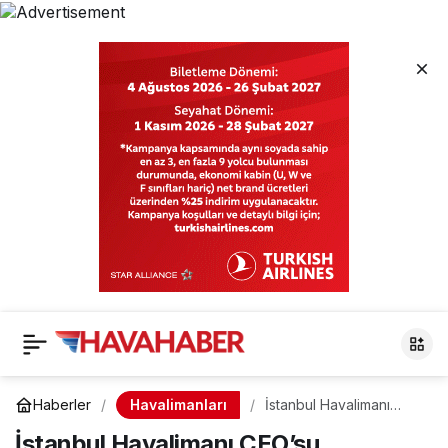
Havalimanları
Haberler
İstanbul Havalimanı
CEO’su Bilgen’den 8
İstanbul Havalimanı CEO’su
Mart Mesajı: “Daha Adil