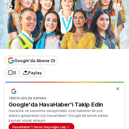
Google'da Abone Ol
0
Paylaş
TERCIH EDILEN KAYNAK
Google'da HavaHaber'i Takip Edin
Havacılık ve savunma sanayiindeki özel haberler ile son
dakika gelişmeleri için HavaHaber'i Google'da tercih edilen
kaynak olarak ekleyin.
HavaHaber'i favori kaynağın yap