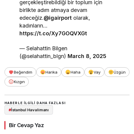
gerçekleştirebildiği bir toplum için
birlikte adım atmaya devam
edeceğiz.
@igairport
olarak,
kadınların…
https://t.co/Xy7GOQVXGt
— Selahattin Bilgen
(@selahattin_blgn)
March 8, 2025
Beğendim
Harika
Haha
Vay
Üzgün
Kızgın
HABERLE ILGILI DAHA FAZLASI
#
İstanbul Havalimanı
Bir Cevap Yaz