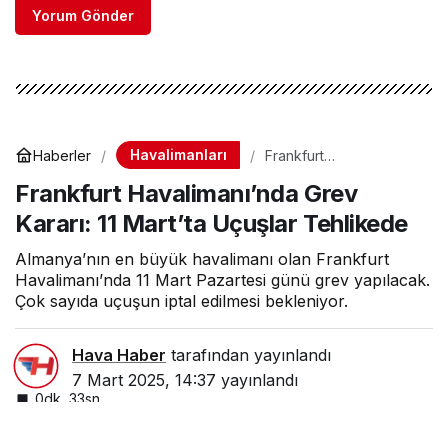
Yorum Gönder
Havalimanları
Haberler
Frankfurt
Havalimanı’nda Grev
Frankfurt Havalimanı’nda Grev
Kararı: 11 Mart’ta Uçuşlar
Tehlikede
Kararı: 11 Mart’ta Uçuşlar Tehlikede
Almanya’nın en büyük havalimanı olan Frankfurt
Havalimanı’nda 11 Mart Pazartesi günü grev yapılacak.
Çok sayıda uçuşun iptal edilmesi bekleniyor.
Hava Haber
tarafından yayınlandı
7 Mart 2025, 14:37
yayınlandı
0dk, 33sn