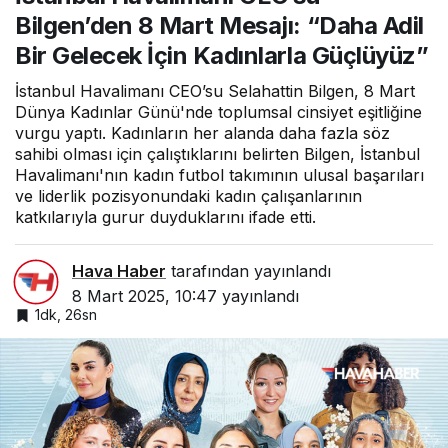
Bir Gelecek İçin
Bilgen’den 8 Mart Mesajı: “Daha Adil
Kadınlarla Güçlüyüz”
Bir Gelecek İçin Kadınlarla Güçlüyüz”
İstanbul Havalimanı CEO’su Selahattin Bilgen, 8 Mart
Dünya Kadınlar Günü'nde toplumsal cinsiyet eşitliğine
vurgu yaptı. Kadınların her alanda daha fazla söz
sahibi olması için çalıştıklarını belirten Bilgen, İstanbul
Havalimanı'nın kadın futbol takımının ulusal başarıları
ve liderlik pozisyonundaki kadın çalışanlarının
katkılarıyla gurur duyduklarını ifade etti.
Hava Haber
tarafından yayınlandı
8 Mart 2025, 10:47
yayınlandı
1dk, 26sn