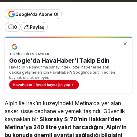
Google'da Abone Ol
0
Paylaş
TERCIH EDILEN KAYNAK
Google'da HavaHaber'i Takip Edin
Havacılık ve savunma sanayiindeki özel haberler ile son
dakika gelişmeleri için HavaHaber'i Google'da tercih edilen
kaynak olarak ekleyin.
HavaHaber'i favori kaynağın yap
Alpin ile Irak’ın kuzeyindeki Metina’da yer alan
askeri üsse cephane ve yemek taşındı. Güvenlik
kaynakları bir
Sikorsky S-70’nin Hakkari’den
Metina’ya 240 litre yakıt harcadığını, Alpin’in
bu konuda önemli avantaj sağladığı bilgisini