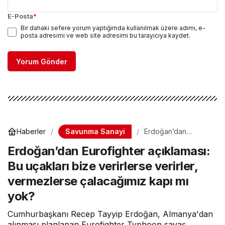
E-Posta
*
Bir dahaki sefere yorum yaptığımda kullanılmak üzere adımı, e-
posta adresimi ve web site adresimi bu tarayıcıya kaydet.
Yorum Gönder
Savunma Sanayi
Haberler
Erdoğan’dan
Eurofighter
Erdoğan’dan Eurofighter açıklaması:
açıklaması: Bu
uçakları bize
Bu uçakları bize verirlerse verirler,
verirlerse verirler,
vermezlerse
vermezlerse çalacağımız kapı mı
çalacağımız kapı mı
yok?
yok?
Cumhurbaşkanı Recep Tayyip Erdoğan, Almanya'dan
alınması planlanan Eurofighter Typhoon savaş