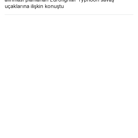
uçaklarına ilişkin konuştu
Hava Haber
tarafından yayınlandı
19 Kasım 2023, 13:34
yayınlandı
2dk, 8sn
Google'da Abone Ol