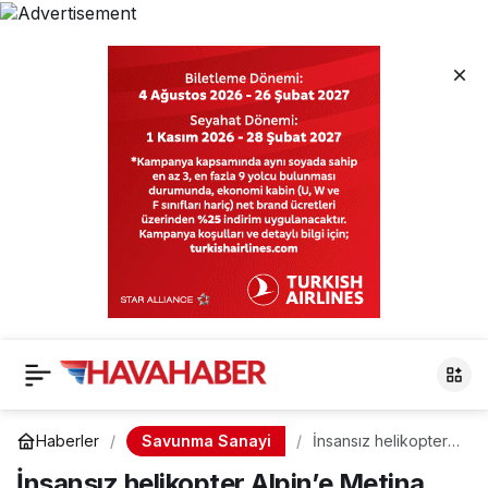
Savunma Sanayi
Haberler
İnsansız helikopter
Alpin’e Metina
İnsansız helikopter Alpin’e Metina
görevi