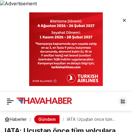
Gündem
Haberler
IATA: Uçuştan önce tüm
yolculara test yapılsın
IATA: Uçuştan önce tüm yolculara