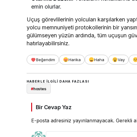
emin olurlar.
Uçuş görevlilerinin yolcuları karşılarken yapt
yolcu memnuniyeti protokollerinin bir yansım
gülümseyen yüzün ardında, tüm uçuşun güven
hatırlayabilirsiniz.
Beğendim
Harika
Haha
Vay
HABERLE ILGILI DAHA FAZLASI
#
hostes
Bir Cevap Yaz
E-posta adresiniz yayınlanmayacak.
Gerekli a