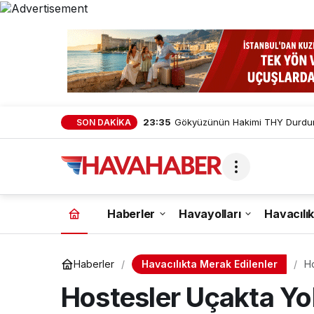
23:35
Gökyüzünün Hakimi THY Durduru
SON DAKİKA
Haberler
Havayolları
Havacılık
Havacılıkta Merak Edilenler
Haberler
Ho
Se
Hostesler Uçakta Yo