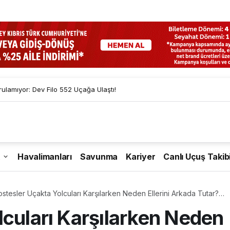
lamıyor: Dev Filo 552 Uçağa Ulaştı!
Havalimanları
Savunma
Kariyer
Canlı Uçuş Takib
stesler Uçakta Yolcuları Karşılarken Neden Ellerini Arkada Tutar?
bebi Şaşırttı
lcuları Karşılarken Neden