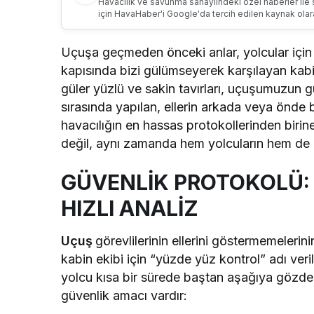
Havacılık ve savunma sanayiindeki özel haberler ile 
için HavaHaber'i Google'da tercih edilen kaynak olar
Uçuşa geçmeden önceki anlar, yolcular için
kapısında bizi gülümseyerek karşılayan kabin
güler yüzlü ve sakin tavırları, uçuşumuzun gü
sırasında yapılan, ellerin arkada veya önde bi
havacılığın en hassas protokollerinden birine 
değil, aynı zamanda hem yolcuların hem de u
GÜVENLİK PROTOKOLÜ:
HIZLI ANALİZ
Uçuş
görevlilerinin ellerini göstermemelerinin
kabin ekibi için “yüzde yüz kontrol” adı veri
yolcu kısa bir sürede baştan aşağıya gözden g
güvenlik amacı vardır: