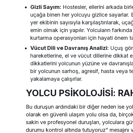
Gizli Sayım:
Hostesler, ellerini arkada birl
uçağa binen her yolcuyu gizlice sayarlar.
yer ekibinin sayısıyla karşılaştırılarak, u
emin olmak için yapılır. Yolcuların farkınd
kurtarma operasyonları için hayati önem ta
Vücut Dili ve Davranış Analizi:
Uçuş görev
hareketlerine, el ve vücut dillerine dikkat 
dikkatlerini yolcunun yüzüne ve davranışla
bir yolcunun sarhoş, agresif, hasta veya te
yakalamaya çalışırlar.
YOLCU PSİKOLOJİSİ: RA
Bu duruşun ardındaki bir diğer neden ise yolcu
olarak en güvenli ulaşım yolu olsa da, birçok
sakin ve profesyonel duruşları, yolculara güve
durumu kontrol altında tutuyoruz” mesajını ve