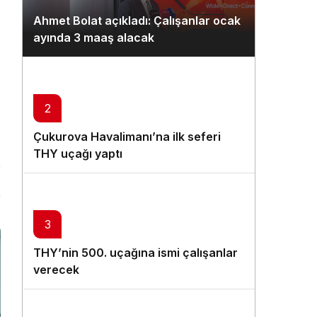
Gündüz Modu
Ahmet Bolat açıkladı: Çalışanlar ocak
Gündüz modunu seçin.
ayında 3 maaş alacak
Gece Modu
Gece modunu seçin.
2
Sistem Modu
Çukurova Havalimanı’na ilk seferi
Sistem modunu seçin.
THY uçağı yaptı
n
3
THY’nin 500. uçağına ismi çalışanlar
verecek