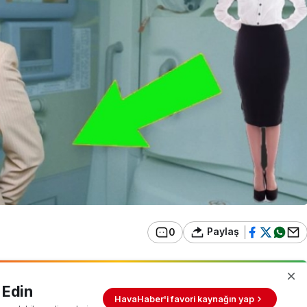
Paylaş
0
 Edin
HavaHaber'i favori kaynağın yap