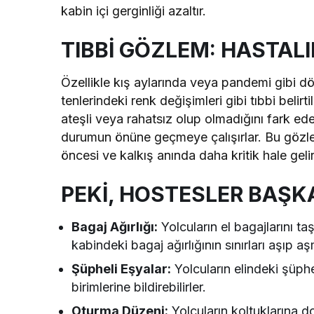
kabin içi gerginliği azaltır.
TIBBİ GÖZLEM: HASTALI
Özellikle kış aylarında veya pandemi gibi dö
tenlerindeki renk değişimleri gibi tıbbi belirt
ateşli veya rahatsız olup olmadığını fark ede
durumun önüne geçmeye çalışırlar. Bu gözlem
öncesi ve kalkış anında daha kritik hale gelir
PEKİ, HOSTESLER BAŞK
Bagaj Ağırlığı:
Yolcuların el bagajlarını t
kabindeki bagaj ağırlığının sınırları aşıp aş
Şüpheli Eşyalar:
Yolcuların elindeki şüph
birimlerine bildirebilirler.
Oturma Düzeni:
Yolcuların koltuklarına 