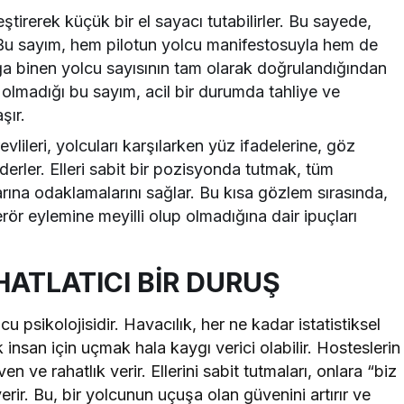
eştirerek küçük bir el sayacı tutabilirler. Bu sayede,
 Bu sayım, hem pilotun yolcu manifestosuyla hem de
çağa binen yolcu sayısının tam olarak doğrulandığından
a olmadığı bu sayım, acil bir durumda tahliye ve
şır.
lileri, yolcuları karşılarken yüz ifadelerine, göz
ederler. Elleri sabit bir pozisyonda tutmak, tüm
rına odaklamalarını sağlar. Bu kısa gözlem sırasında,
rör eylemine meyilli olup olmadığına dair ipuçları
HATLATICI BİR DURUŞ
 psikolojisidir. Havacılık, her ne kadar istatistiksel
 insan için uçmak hala kaygı verici olabilir. Hosteslerin
n ve rahatlık verir. Ellerini sabit tutmaları, onlara “biz
rir. Bu, bir yolcunun uçuşa olan güvenini artırır ve