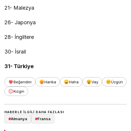
21- Malezya
26- Japonya
28- İngiltere
30- İsrail
31- Türkiye
Beğendim
Harika
Haha
Vay
Üzgün
Kızgın
HABERLE ILGILI DAHA FAZLASI
#
Almanya
#
Fransa