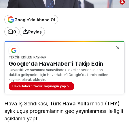
Google'da Abone Ol
0
Paylaş
TERCIH EDILEN KAYNAK
Google'da HavaHaber'i Takip Edin
Havacılık ve savunma sanayiindeki özel haberler ile son
dakika gelişmeleri için HavaHaber'i Google'da tercih edilen
kaynak olarak ekleyin.
HavaHaber'i favori kaynağın yap
Hava İş Sendikası,
Türk Hava Yolları
’nda (
THY
)
aylık uçuş programlarının geç yayınlanması ile ilgili
açıklama yaptı.