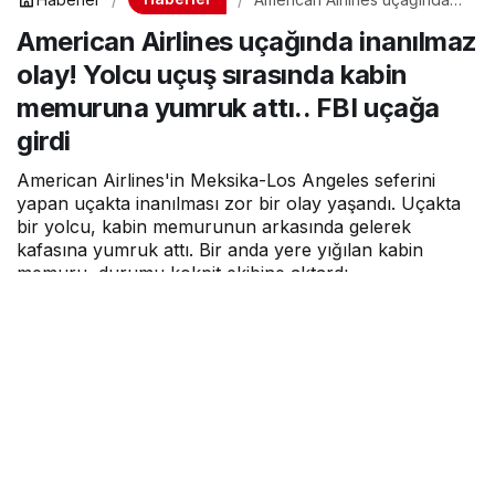
inanılmaz olay! Yolcu uçuş
American Airlines uçağında inanılmaz
sırasında kabin memuruna
yumruk attı.. FBI uçağa girdi
olay! Yolcu uçuş sırasında kabin
memuruna yumruk attı.. FBI uçağa
girdi
American Airlines'in Meksika-Los Angeles seferini
yapan uçakta inanılması zor bir olay yaşandı. Uçakta
bir yolcu, kabin memurunun arkasında gelerek
kafasına yumruk attı. Bir anda yere yığılan kabin
memuru, durumu kokpit ekibine aktardı.
Hava Haber
tarafından yayınlandı
23 Eylül 2022, 10:59
yayınlandı
0dk, 57sn